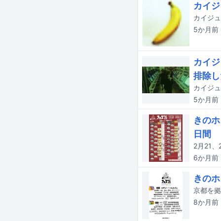
カイジ
カイジュ
5か月
前
カイジ
排除し
5か月
前
きのホ
日間
6か月
前
きのホ
8か月
前