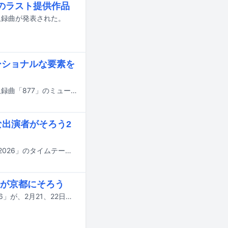
祐のラスト提供作品
の収録曲が発表された。
ーショナルな要素を
カイジューバイミーが3月24日にリリースする2ndフルアルバム「Banana」の収録曲「877」のミュージックビデオがYouTubeで公開された。
な出演者がそろう2
2月21、22日に京都・KBSホールで行われるきのホ。の主催フェス「ホ。フェス2026」のタイムテーブルが公開された。
が京都にそろう
京都を拠点に活動するアイドルグループ・きのホ。の主催フェス「ホ。フェス'26」が、2月21、22日に京都・KBSホールで開催される。