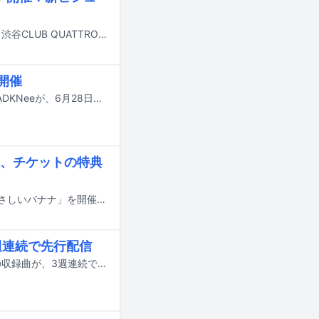
カイジューバイミーのワンマンライブ「四志決盟 ー鐘鳴ー」が9月29日に東京・渋谷CLUB QUATTROで行われる。
開催
音楽プロデューサー・松隈ケンタ率いるレーベル / カルチャープロジェクト・BADKNeeが、6月28日に神奈川・みなとみらいブロンテでライブイベント「バッドニーパーティー2026 夏」を開催する。
、チケットの特典
カイジューバイミーが4月12日に東京・渋谷近未来会館にてワンマンライブ「やさしいバナナ」を開催する。
週連続で先行配信
3月24日にリリースされるカイジューバイミーの2ndフルアルバム「Banana」の収録曲が、3週連続で先行配信される。