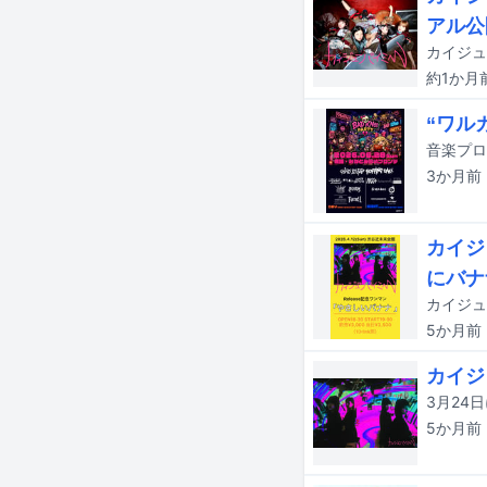
アル公
約1か月
“ワル
3か月
前
カイジ
にバナ
5か月
前
カイジ
5か月
前