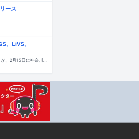
リリース
。
S、LiVS、
松隈ケンタ率いるレーベル・BADKNeeによる新たなイベント「BADKNee FES」が、2月15日に神奈川・CLUB CITTA'で開催されることが決定した。