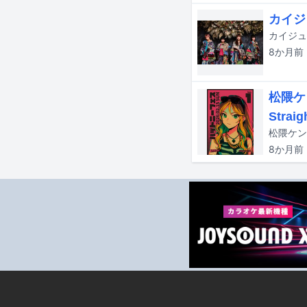
カイジ
カイジュ
8か月
前
松隈ケ
Strai
8か月
前