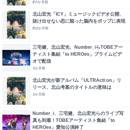
約1か月
前
北山宏光「ICY」ミュージックビデオ公開、
抜け出せない恋に陥った脳内をポップに表現
約2か月
前
三宅健、北山宏光、Number_iらTOBEアー
ティスト集結「to HEROes」プライムビデ
オで配信
3か月
前
北山宏光が新アルバム「ULTRActi:on」リ
リース、北山考案のタイトルの意味は
3か月
前
Number_i、三宅健、北山宏光らのライブ写
真も到着！TOBEアーティスト集結「to
HEROes」愛知公演終了