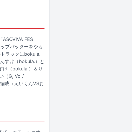
OVIVA FES
トップバッターをやら
ックにbokula.
け（bokula.）と
（bokula.）＆り
, Vo /
じ編成（えいくんVSお