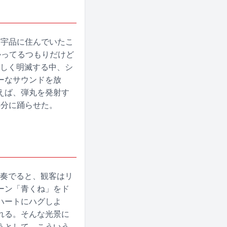
ある宇品に住んでいたこ
かってるつもりだけど
激しく明滅する中、シ
ーなサウンドを放
えば、弾丸を発射す
存分に踊らせた。
を奏でると、観客はリ
ーン「青くね」をド
ハートにハグしよ
れる。そんな光景に
うとして、こういう