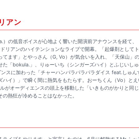
リアン
kula.）の低音ボイスが心地よく響いた開演前アナウンスを経て、「AS
戦士ドリアンのハイテンションなライブで開幕。「起爆剤として
てます」とやっさん（G, Vo）が気合いを入れ、「天保山」のトラ
た「bokula.」、りゅーいち（シンガーズハイ）とふじいしゅんす
ンスに加わった「チャーハンパラパラパラダイス feat.しゅんすけ
ハイ）」で瞬く間に熱気をもたらす。おーちくん（Vo）とえい（G
大パネルがオーディエンスの頭上を移動した「いきものがかりと同
その熱狂が冷めることはなかった。