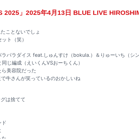
S 2025」2025年4月13日 BLUE LIVE HIROSHI
竜見たことないでしょ
縫セット（笑）
パラパラダイス feat.しゅんすけ（bokula.）＆りゅーいち（
りと同じ編成（えいくんVSおーちくん）
ったら美容院だった
看板で牛さんが笑っているのおかしいね
ングは捨てて
ンド
よ
うた