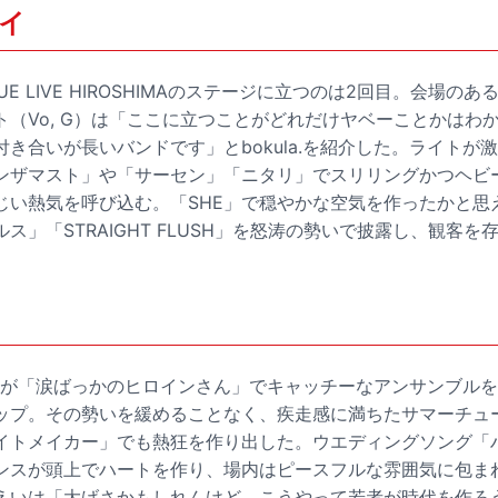
イ
E LIVE HIROSHIMAのステージに立つのは2回目。会場の
ト（Vo, G）は「ここに立つことがどれだけヤベーことかはわ
き合いが長いバンドです」とbokula.を紹介した。ライトが
ンザマスト」や「サーセン」「ニタリ」でスリリングかつヘビ
じい熱気を呼び込む。「SHE」で穏やかな空気を作ったかと思
ス」「STRAIGHT FLUSH」を怒涛の勢いで披露し、観客を
la.が「涙ばっかのヒロインさん」でキャッチーなアンサンブル
ップ。その勢いを緩めることなく、疾走感に満ちたサマーチュ
イトメイカー」でも熱狂を作り出した。ウエディングソング「
ンスが頭上でハートを作り、場内はピースフルな雰囲気に包ま
えいは「大げさかもしれんけど、こうやって若者が時代を作ろ