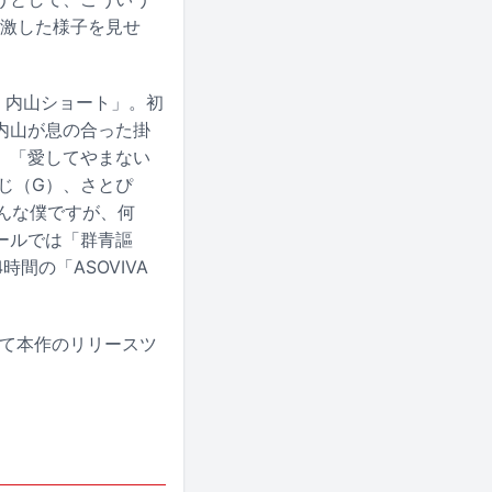
感激した様子を見せ
. 内山ショート」。初
内山が息の合った掛
」「愛してやまない
じ（G）、さとぴ
んな僕ですが、何
ールでは「群青謳
間の「ASOVIVA
かけて本作のリリースツ