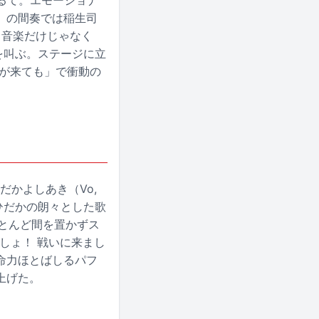
るて。エモーショナ
」の間奏では稲生司
。音楽だけじゃなく
を叫ぶ。ステージに立
冬が来ても」で衝動の
だかよしあき（Vo,
ひだかの朗々とした歌
とんど間を置かずス
でしょ！ 戦いに来まし
命力ほとばしるパフ
上げた。