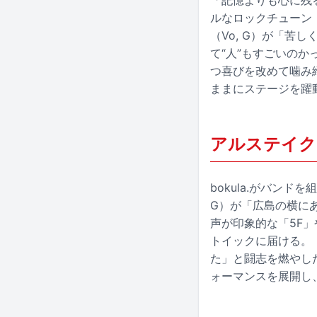
「記憶よりも心に残
ルなロックチューン
（Vo, G）が「
て“人”もすごいの
つ喜びを改めて噛み締
ままにステージを躍
アルステイク
bokula.がバン
G）が「広島の横に
声が印象的な「5F
トイックに届ける。「
た」と闘志を燃やし
ォーマンスを展開し