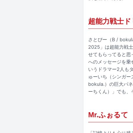
超能力戦士ド
さとぴー（B / bo
2025」は超能力
せてもらってると思っ
へのメッセージを乗せ
いうドラマー2人もダ
ゅーいち（シンガーズ
bokula.）の巨
ーちくん）」でも、
Mr.ふぉるて