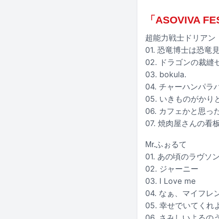
「ASOVIVA FE
超能力戦士ドリアン
01. 恐竜博士は恐
02. ドラゴンの裁
03. bokula.
04. チャーハンパラ
05. いきものがか
06. カフェかと思
07. 焼肉屋さんの
Mr.ふぉるて
01. あの頃のラヴソ
02. ジャーニー
03. I Love me
04. なぁ、マイフレ
05. 幸せでいてくれ
06. さみしいよるの