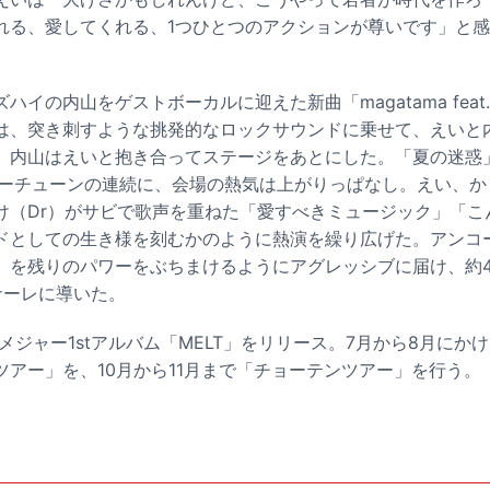
れる、愛してくれる、1つひとつのアクションが尊いです」と
ハイの内山をゲストボーカルに迎えた新曲「magatama feat
は、突き刺すような挑発的なロックサウンドに乗せて、えいと
、内山はえいと抱き合ってステージをあとにした。「夏の迷惑
ラーチューンの連続に、会場の熱気は上がりっぱなし。えい、か
け（Dr）がサビで歌声を重ねた「愛すべきミュージック」「こ
ドとしての生き様を刻むかのように熱演を繰り広げた。アンコ
を残りのパワーをぶちまけるようにアグレッシブに届け、約4時
ィナーレに導いた。
0日にメジャー1stアルバム「MELT」をリリース。7月から8月に
ツアー」を、10月から11月まで「チョーテンツアー」を行う。