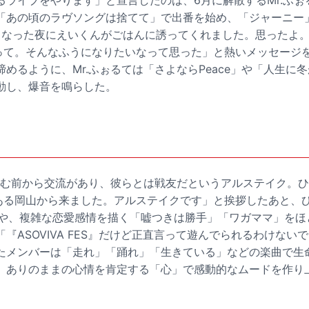
るライブをやります」と宣言したのは、6月に解散するMr.ふぉ
「あの頃のラヴソングは捨てて」で出番を始め、「ジャーニー
苦しくなった夜にえいくんがごはんに誘ってくれました。思ったよ
かって。そんなふうになりたいなって思った」と熱いメッセージ
めるように、Mr.ふぉるては「さよならPeace」や「人生に
動し、爆音を鳴らした。
ドを組む前から交流があり、彼らとは戦友だというアルステイク。ひ
ある岡山から来ました。アルステイクです」と挨拶したあと、
」や、複雑な恋愛感情を描く「嘘つきは勝手」「ワガママ」をほ
『ASOVIVA FES』だけど正直言って遊んでられるわけない
たメンバーは「走れ」「踊れ」「生きている」などの楽曲で生
、ありのままの心情を肯定する「心」で感動的なムードを作り