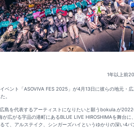
1年以上前
2
ブイベント「ASOVIVA FES 2025」が4月13日に彼らの地元・広島
れた。
S」は広島を代表するアーティストになりたいと願うbokula.が20
広がる宇品の港町にあるBLUE LIVE HIROSHIMAを舞台に、
ふぉるて、アルステイク、シンガーズハイというゆかりの深い4バ