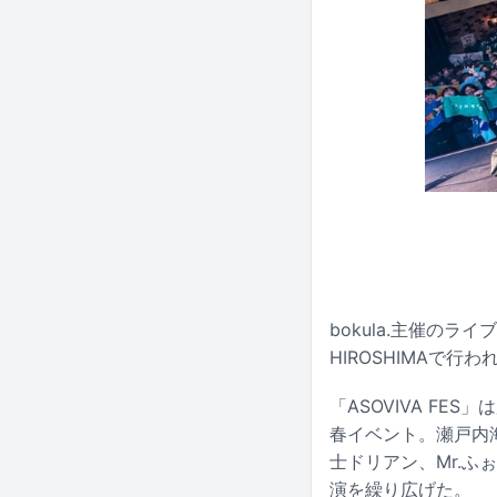
bokula.主催のライ
HIROSHIMAで行わ
「ASOVIVA FE
春イベント。瀬戸内海が
士ドリアン、Mr.
演を繰り広げた。