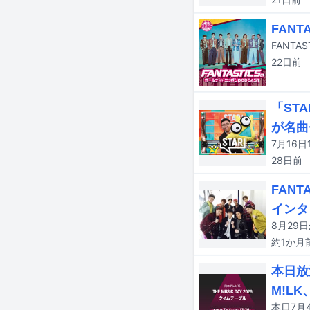
FAN
22日
前
「ST
が名曲
28日
前
FAN
インタ
約1か月
本日放送
M!L