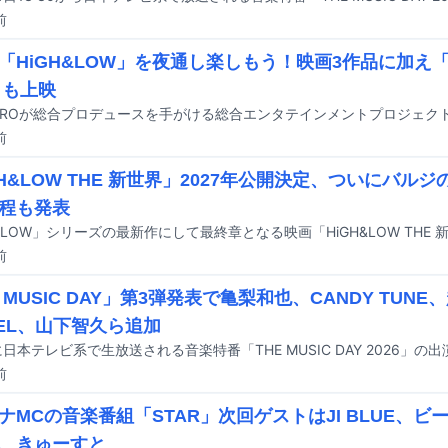
前
「HiGH&LOW」を夜通し楽しもう！映画3作品に加え「Hi
」も上映
前
GH&LOW THE 新世界」2027年公開決定、ついにバル
程も発表
前
 MUSIC DAY」第3弾発表で亀梨和也、CANDY TUNE
ZEL、山下智久ら追加
前
ナMCの音楽番組「STAR」次回ゲストはJI BLUE、
、きゅーすと