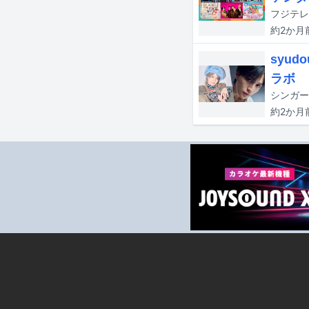
約2か月
syu
ラボ
約2か月