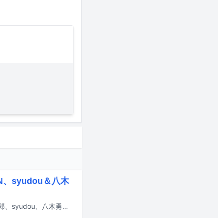
、syudou＆八木
7月23日にフジテレビで放送される音楽番組「STAR」にaespa、EBiDAN、島二郎、syudou、八木勇征、純烈、ちいかわ、TREASURE、乃木坂46が出演する。