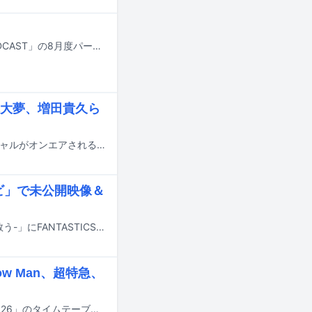
FANTASTICSがニッポン放送のポッドキャスト番組「オールナイトニッポンPODCAST」の8月度パーソナリティを担当する。
塚大夢、増田貴久ら
7月16日19:00放送のフジテレビ系音楽番組「STAR」でディズニーソングスペシャルがオンエアされる。
レビ」で未公開映像＆
8月29日から30日に日本テレビ系で放送される「24時間テレビ49 -愛は地球を救う-」にFANTASTICSが出演する。
ow Man、超特急、
本日7月4日13:30から日本テレビ系で放送される音楽特番「THE MUSIC DAY 2026」のタイムテーブルが発表された。