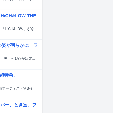
GH&LOW THE
EXILE HIROが総合プロデュースを手がける総合エンタテインメントプロジェクト「HiGH&LOW」が今年で10周年を迎えた。これを記念して7月18日に東京・新宿ピカデリーで行われる一夜限りのオールナイト上映会にて、映画「HiGH&LOW THE MOVIE」「HiGH&LOW THE RED RAIN」「HiGH&LOW THE MOVIE 2 / END OF SKY」が上映されることが決定した。
ジの姿が明らかに ラ
「HiGH&LOW」シリーズの最新作にして最終章となる映画「HiGH&LOW THE 新世界」の製作が決定。2027年に公開されることが明らかになった。
、超特急、
7月4日に日本テレビ系で生放送される音楽特番「THE MUSIC DAY 2026」の出演アーティスト第3弾が発表された。
ビーバー、とき宣、フ