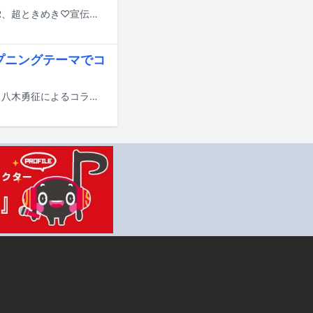
フジテレビ系の音楽番組「STAR」の6月25日放送回にJI BLUE、SUPER BEAVER、超ときめき♡宣伝部、FANTASTICS、CUTIE STREETが出演する。
ープニングテーマでコ
シンガーソングライター・ボカロPのsyudouと、FANTASTICSのボーカリスト・八木勇征によるコラボ曲「ラテマジック」がテレビアニメ「株式会社マジルミエ」第2期オープニングテーマに決定。7月5日に配信リリースされる。