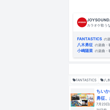
JOYSOUND
カラオケ歌うな
FANTASTICS
の
八木勇征
の楽曲・
小嶋陽菜
の楽曲・
FANTASTICS
八
ちいか
勇征、
21日
前