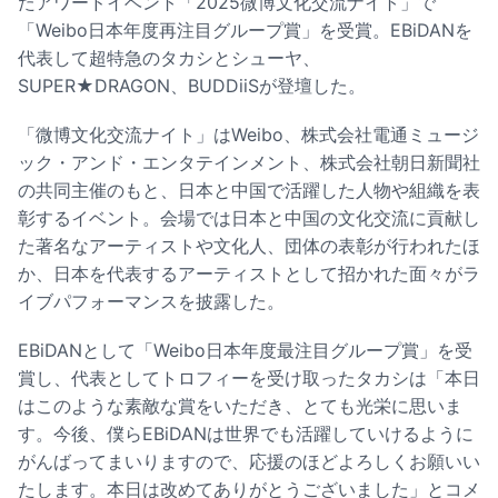
たアワードイベント「2025微博文化交流ナイト」で
「Weibo日本年度再注目グループ賞」を受賞。EBiDANを
代表して超特急のタカシとシューヤ、
SUPER★DRAGON、BUDDiiSが登壇した。
「微博文化交流ナイト」はWeibo、株式会社電通ミュージ
ック・アンド・エンタテインメント、株式会社朝日新聞社
の共同主催のもと、日本と中国で活躍した人物や組織を表
彰するイベント。会場では日本と中国の文化交流に貢献し
た著名なアーティストや文化人、団体の表彰が行われたほ
か、日本を代表するアーティストとして招かれた面々がラ
イブパフォーマンスを披露した。
EBiDANとして「Weibo日本年度最注目グループ賞」を受
賞し、代表としてトロフィーを受け取ったタカシは「本日
はこのような素敵な賞をいただき、とても光栄に思いま
す。今後、僕らEBiDANは世界でも活躍していけるように
がんばってまいりますので、応援のほどよろしくお願いい
たします。本日は改めてありがとうございました」とコメ