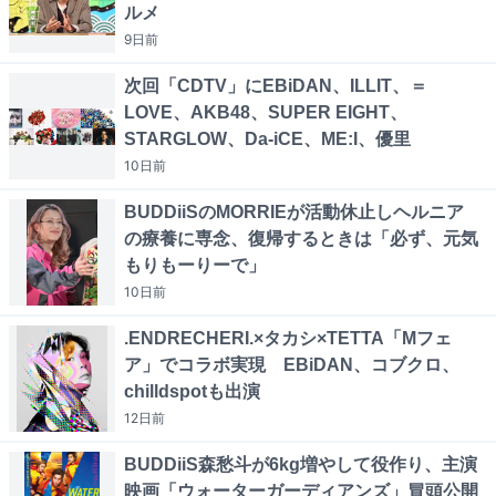
ルメ
9日
前
次回「CDTV」にEBiDAN、ILLIT、＝
LOVE、AKB48、SUPER EIGHT、
STARGLOW、Da-iCE、ME:I、優里
10日
前
BUDDiiSのMORRIEが活動休止しヘルニア
の療養に専念、復帰するときは「必ず、元気
もりもーりーで」
10日
前
.ENDRECHERI.×タカシ×TETTA「Mフェ
ア」でコラボ実現 EBiDAN、コブクロ、
chilldspotも出演
12日
前
BUDDiiS森愁斗が6kg増やして役作り、主演
映画「ウォーターガーディアンズ」冒頭公開