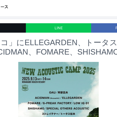
LINE
コ」にELLEGARDEN、トータ
IDMAN、FOMARE、SHISHAM