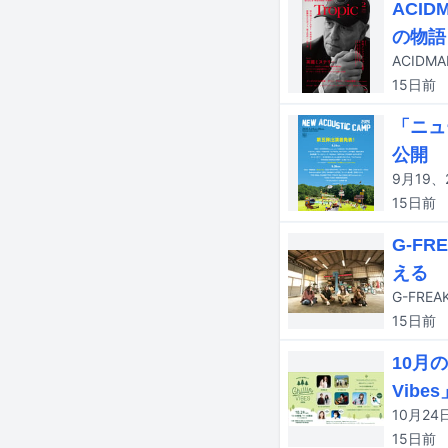
ACI
の物語
15日
前
「ニュ
公開
15日
前
G-F
える
15日
前
10月
Vibe
15日
前