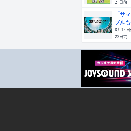
21日
前
「サマ
ブルも
22日
前