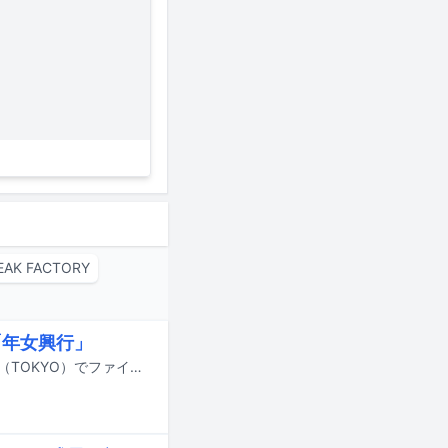
EAK FACTORY
「年女興行」
阿部真央のライブハウスツアー「年女興行」が7月19日に東京・Zepp DiverCity（TOKYO）でファイナルを迎えた。