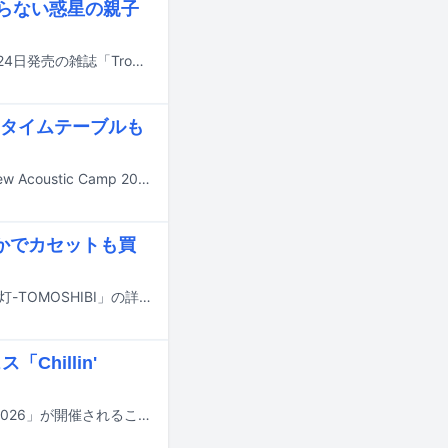
昇らない惑星の親子
ACIDMANの大木伸夫（Vo, G）による初の小説「フリースター」の連載が、8月24日発売の雑誌「Tropic」第2号にてスタートする。
e タイムテーブルも
9月19、20日に群馬・水上高原リゾート200で開催されるキャンプイベント「New Acoustic Camp 2026 ～わらう、うたう、たべる、ねっころがる。～」の第5弾出演アーティストが発表された。
ほかでカセットも買
G-FREAK FACTORYが9月16日にリリースする初のアコースティックアルバム「灯-TOMOSHIBI」の詳細が発表された。
hillin'
10月24日に大阪・万博記念公園もみじ川芝生広場で音楽フェス「Chillin' Vibes 2026」が開催されることが決定した。