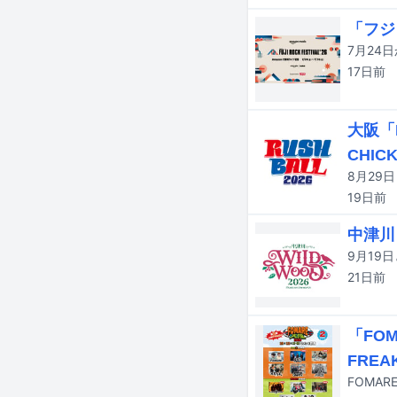
「フジ
17日
前
大阪「
CHICK
19日
前
中津川
21日
前
「FO
FREA