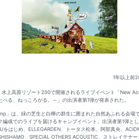
1年以上前
2
水上高原リゾート200で開催されるライブイベント「New Acoust
たべる、ねっころがる。～」の出演者第1弾が発表された。
tic Camp」は、緑の芝生と白樺の群生に囲まれた自然あふれる会
ク編成でのライブを届けるキャンプイベント。出演者第1弾と
をはじめ、ELLEGARDEN、トータス松本、阿部真央、ACIDM
、SHISHAMO、SPECIAL OTHERS ACOUSTIC、ストレイテナー