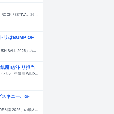
7月24日から26日まで新潟・苗場スキー場で行われる野外フェスティバル「FUJI ROCK FESTIVAL '26」より、Amazon Musicアプリ、Prime Video、Twitchでライブ配信されるアーティストとタイムテーブルがフェスの公式サイトにて公開された。
リはBUMP OF
8月29日と30日に大阪・泉大津フェニックスで行われる野外ライブイベント「RUSH BALL 2026」のタイムテーブルが公開された。
飢魔IIがトリ担当
9月19日と20日に岐阜・中津川公園内特設ステージで行われる野外音楽フェスティバル「中津川 WILD WOOD 2026」のタイムテーブルが公開された。
グスキニー、G-
FOMAREが10月12日に地元の群馬・Gメッセ群馬で開催する主催フェス「FOMARE大陸 2026」の最終出演アーティストが発表された。