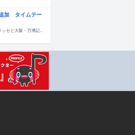
eら追加 タイムテー
8月14日から16日までの3日間にわたり、千葉・ZOZOマリンスタジアム＆幕張メッセと大阪・万博記念公園で行われる音楽フェスティバル「SUMMER SONIC 2026」の追加出演アーティストが発表された。