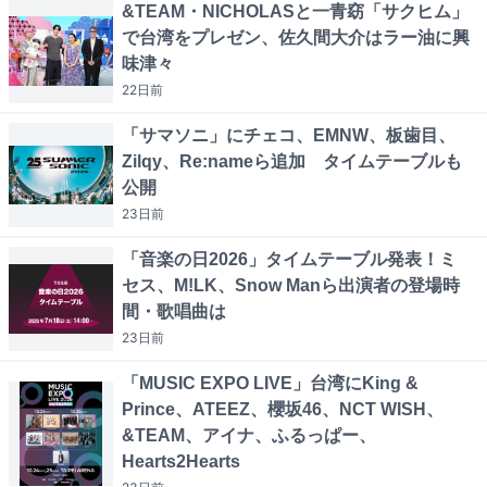
&TEAM・NICHOLASと一青窈「サクヒム」
で台湾をプレゼン、佐久間大介はラー油に興
味津々
22日
前
「サマソニ」にチェコ、EMNW、板歯目、
Zilqy、Re:nameら追加 タイムテーブルも
公開
23日
前
「音楽の日2026」タイムテーブル発表！ミ
セス、M!LK、Snow Manら出演者の登場時
間・歌唱曲は
23日
前
「MUSIC EXPO LIVE」台湾にKing &
Prince、ATEEZ、櫻坂46、NCT WISH、
&TEAM、アイナ、ふるっぱー、
Hearts2Hearts