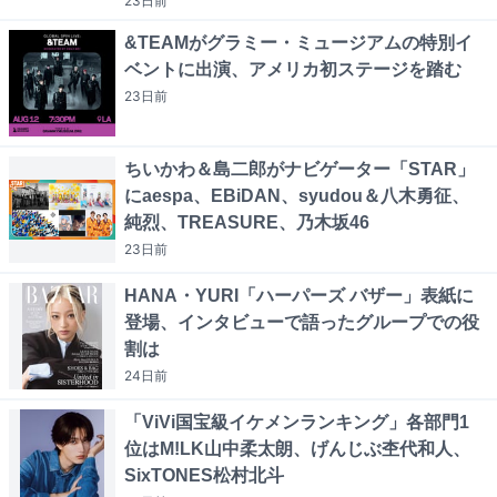
23日
前
&TEAMがグラミー・ミュージアムの特別イ
ベントに出演、アメリカ初ステージを踏む
23日
前
ちいかわ＆島二郎がナビゲーター「STAR」
にaespa、EBiDAN、syudou＆八木勇征、
純烈、TREASURE、乃木坂46
23日
前
HANA・YURI「ハーパーズ バザー」表紙に
登場、インタビューで語ったグループでの役
割は
24日
前
「ViVi国宝級イケメンランキング」各部門1
位はM!LK山中柔太朗、げんじぶ杢代和人、
SixTONES松村北斗