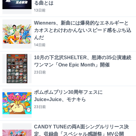
る曲とは
13日
前
Wienners、新曲には爆発的なエネルギーと
カオスとわけわかんないスピード感をぶち込
んだ
14日
前
10月の下北沢SHELTER、怒涛の35公演連続
ワンマン「One Epic Month」開催
23日
前
ポムポムプリン30周年フェスに
Juice=Juice、モナキら
23日
前
CANDY TUNEの両A面シングルリリース決
定、収録曲「スペシャル感謝祭」MV公開