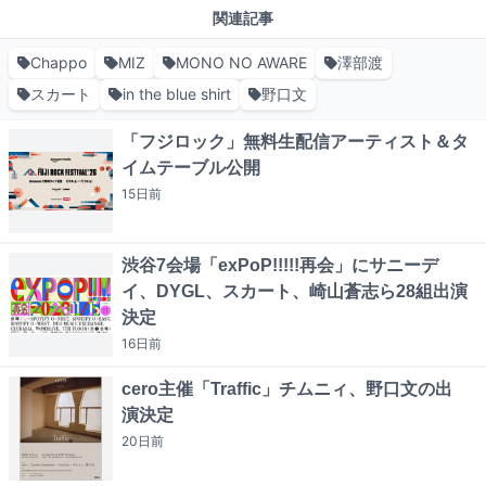
関連記事
Chappo
MIZ
MONO NO AWARE
澤部渡
スカート
in the blue shirt
野口文
「フジロック」無料生配信アーティスト＆タ
イムテーブル公開
15日
前
渋谷7会場「exPoP!!!!!再会」にサニーデ
イ、DYGL、スカート、崎山蒼志ら28組出演
決定
16日
前
cero主催「Traffic」チムニィ、野口文の出
演決定
20日
前