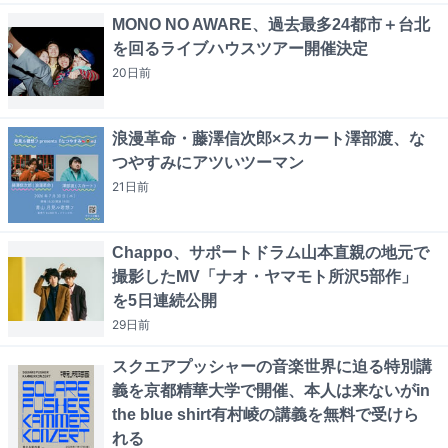
MONO NO AWARE、過去最多24都市＋台北
を回るライブハウスツアー開催決定
20日
前
浪漫革命・藤澤信次郎×スカート澤部渡、な
つやすみにアツいツーマン
21日
前
Chappo、サポートドラム山本直親の地元で
撮影したMV「ナオ・ヤマモト所沢5部作」
を5日連続公開
29日
前
スクエアプッシャーの音楽世界に迫る特別講
義を京都精華大学で開催、本人は来ないがin
the blue shirt有村崚の講義を無料で受けら
れる