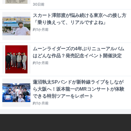
30日
前
スカート澤部渡が悩み続ける東京への接し方
「乗り換えって、リアルですよね」
約1か月
前
ムーンライダーズの4年ぶりニューアルバム
はどんな作品？発売記念イベント開催決定
約1か月
前
蓮沼執太SPバンドが新幹線ライブをしなが
ら大阪へ！坂本龍一のMRコンサートが体験
できる特別ツアーをレポート
約1か月
前