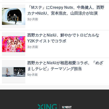
「Mステ」にCreepy Nuts、中島健人、西野
カナ×NiziU、宮本浩次、山田涼介が出演
3か月
前
西野カナとNiziU、鮮やかでトロピカルな
Y2Kテイストでコラボ
3か月
前
西野カナとNiziUが相思相愛コラボ、「めざ
ましテレビ」テーマソング担当
5か月
前