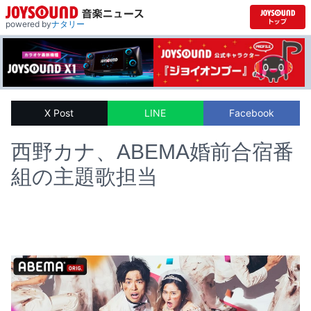
powered by
ナタリー
X Post
LINE
Facebook
西野カナ、ABEMA婚前合宿番
組の主題歌担当