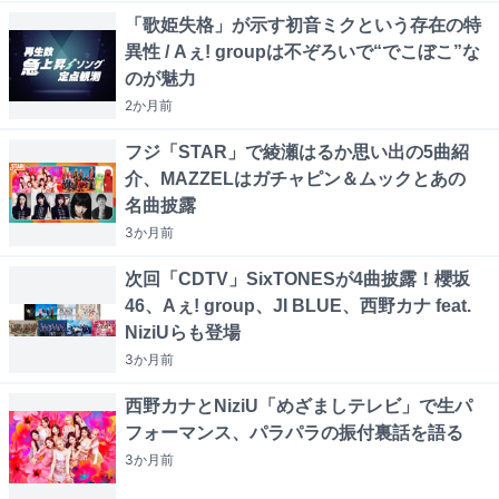
「歌姫失格」が示す初音ミクという存在の特
異性 / Aぇ! groupは不ぞろいで“でこぼこ”な
のが魅力
2か月
前
フジ「STAR」で綾瀬はるか思い出の5曲紹
介、MAZZELはガチャピン＆ムックとあの
名曲披露
3か月
前
次回「CDTV」SixTONESが4曲披露！櫻坂
46、Aぇ! group、JI BLUE、西野カナ feat.
NiziUらも登場
3か月
前
西野カナとNiziU「めざましテレビ」で生パ
フォーマンス、パラパラの振付裏話を語る
3か月
前