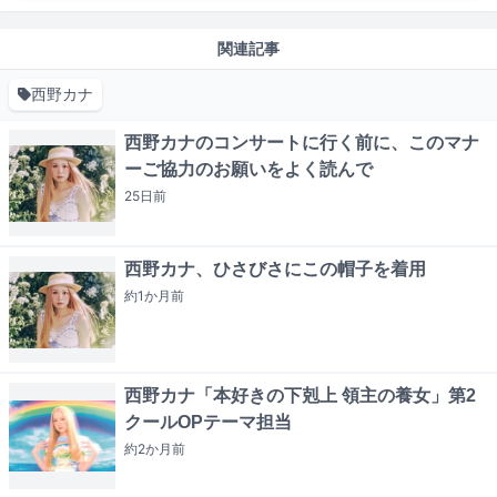
関連記事
西野カナ
西野カナのコンサートに行く前に、このマナ
ーご協力のお願いをよく読んで
25日
前
西野カナ、ひさびさにこの帽子を着用
約1か月
前
西野カナ「本好きの下剋上 領主の養女」第2
クールOPテーマ担当
約2か月
前