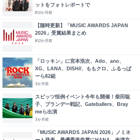
ットをフォトレポートで
約2か月
前
【随時更新】「MUSIC AWARDS JAPAN
2026」受賞結果まとめ
約2か月
前
「ロッキン」に宮本浩次、Ado、ano、
XG、LANA、DISH//、ももクロ、ふるっぱ
ーら82組
3か月
前
スピッツ恒例イベント今年も開催！柴田聡
子、ブランデー戦記、Gateballers、Bray
meら出演
3か月
前
「MUSIC AWARDS JAPAN 2026」ノミネ
ート発表 最優秀楽曲賞にHANA、米津玄