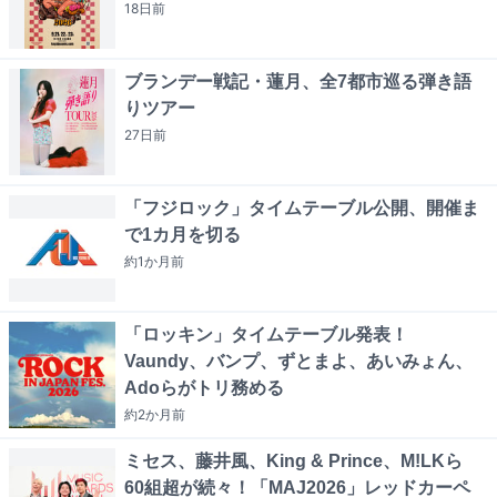
18日
前
ブランデー戦記・蓮月、全7都市巡る弾き語
りツアー
27日
前
「フジロック」タイムテーブル公開、開催ま
で1カ月を切る
約1か月
前
「ロッキン」タイムテーブル発表！
Vaundy、バンプ、ずとまよ、あいみょん、
Adoらがトリ務める
約2か月
前
ミセス、藤井風、King & Prince、M!LKら
60組超が続々！「MAJ2026」レッドカーペ