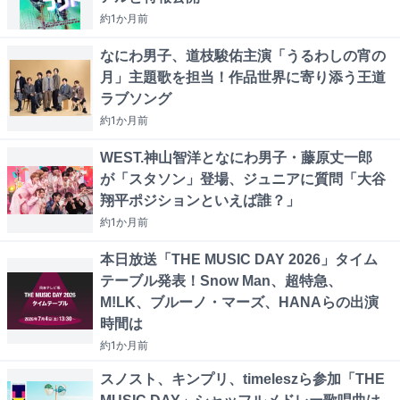
約1か月
前
なにわ男子、道枝駿佑主演「うるわしの宵の
月」主題歌を担当！作品世界に寄り添う王道
ラブソング
約1か月
前
WEST.神山智洋となにわ男子・藤原丈一郎
が「スタソン」登場、ジュニアに質問「大谷
翔平ポジションといえば誰？」
約1か月
前
本日放送「THE MUSIC DAY 2026」タイム
テーブル発表！Snow Man、超特急、
M!LK、ブルーノ・マーズ、HANAらの出演
時間は
約1か月
前
スノスト、キンプリ、timeleszら参加「THE