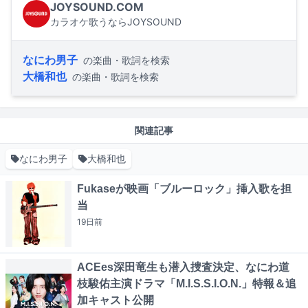
JOYSOUND.COM
カラオケ歌うならJOYSOUND
なにわ男子
の楽曲・歌詞を検索
大橋和也
の楽曲・歌詞を検索
関連記事
なにわ男子
大橋和也
Fukaseが映画「ブルーロック」挿入歌を担
当
19日
前
ACEes深田竜生も潜入捜査決定、なにわ道
枝駿佑主演ドラマ「M.I.S.S.I.O.N.」特報＆追
加キャスト公開