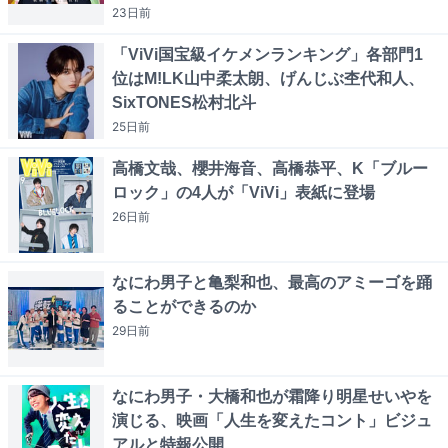
23日
前
「ViVi国宝級イケメンランキング」各部門1
位はM!LK山中柔太朗、げんじぶ杢代和人、
SixTONES松村北斗
25日
前
高橋文哉、櫻井海音、高橋恭平、K「ブルー
ロック」の4人が「ViVi」表紙に登場
26日
前
なにわ男子と亀梨和也、最高のアミーゴを踊
ることができるのか
29日
前
なにわ男子・大橋和也が霜降り明星せいやを
演じる、映画「人生を変えたコント」ビジュ
アルと特報公開