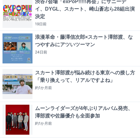
渋谷7会場「exPoP!!!!!再会」にサニーデ
イ、DYGL、スカート、崎山蒼志ら28組出演
決定
19日
前
浪漫革命・藤澤信次郎×スカート澤部渡、な
つやすみにアツいツーマン
24日
前
スカート澤部渡が悩み続ける東京への接し方
「乗り換えって、リアルですよね」
約1か月
前
ムーンライダーズが4年ぶりアルバム発売、
澤部渡や佐藤優介も全面参加
約1か月
前