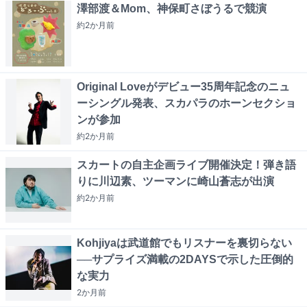
澤部渡＆Mom、神保町さぼうるで競演
約2か月
前
Original Loveがデビュー35周年記念のニュ
ーシングル発表、スカパラのホーンセクショ
ンが参加
約2か月
前
スカートの自主企画ライブ開催決定！弾き語
りに川辺素、ツーマンに崎山蒼志が出演
約2か月
前
Kohjiyaは武道館でもリスナーを裏切らない
──サプライズ満載の2DAYSで示した圧倒的
な実力
2か月
前