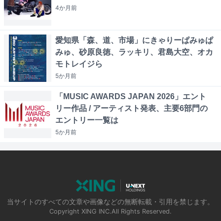
4か月
前
愛知県「森、道、市場」にきゃりーぱみゅぱ
みゅ、砂原良徳、ラッキリ、君島大空、オカ
モトレイジら
5か月
前
「MUSIC AWARDS JAPAN 2026」エント
リー作品 / アーティスト発表、主要6部門の
エントリー一覧は
5か月
前
当サイトのすべての文章や画像などの無断転載・引用を禁じます。
Copyright XING INC.All Rights Reserved.