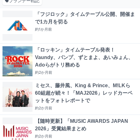
ブランデー戦記
「フジロック」タイムテーブル公開、開催ま
で1カ月を切る
約1か月
前
「ロッキン」タイムテーブル発表！
Vaundy、バンプ、ずとまよ、あいみょん、
Adoらがトリ務める
約2か月
前
ミセス、藤井風、King & Prince、M!LKら
60組超が続々！「MAJ2026」レッドカーペ
ットをフォトレポートで
約2か月
前
【随時更新】「MUSIC AWARDS JAPAN
2026」受賞結果まとめ
約2か月
前