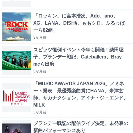
「ロッキン」に宮本浩次、Ado、ano、
XG、LANA、DISH//、ももクロ、ふるっぱ
ーら82組
3か月
前
スピッツ恒例イベント今年も開催！柴田聡
子、ブランデー戦記、Gateballers、Bray
meら出演
3か月
前
「MUSIC AWARDS JAPAN 2026」ノミネ
ート発表 最優秀楽曲賞にHANA、米津玄
師、サカナクション、アイナ・ジ・エンド、
M!LK
3か月
前
ブランデー戦記の配信ライブ決定、未発表の
新曲パフォーマンスあり