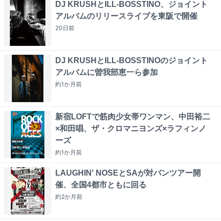
DJ KRUSHとILL-BOSSTINO、ジョイント
アルバムのリリースライブを東阪で開催
20日
前
DJ KRUSHとILL-BOSSTINOのジョイント
アルバムに曽我部恵一ら参加
約1か月
前
新宿LOFTで筋肉少女帯ワンマン、中田裕二
×和田唱、ザ・クロマニヨンズ×ラフィンノ
ーズ
約1か月
前
LAUGHIN' NOSEとSAが対バンツアー開
催、全国4都市ともに回る
約2か月
前