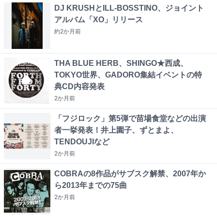
DJ KRUSHとILL-BOSSTINO、ジョイント
アルバム「XO」リリース
約2か月
前
THA BLUE HERB、SHINGO★西成、
TOKYO世界、GADORO集結イベントの特
典CD内容発表
2か月
前
「フジロック」第5弾で苗場食堂などの出演
者一挙発表！井上園子、ずとまよ、
TENDOUJIなど
2か月
前
COBRAの8作品がサブスク解禁、2007年か
ら2013年までの75曲
2か月
前