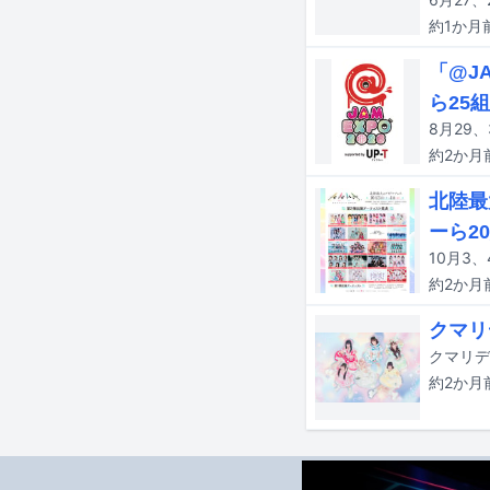
約1か月
「@JA
ら25
約2か月
北陸最
ーら2
約2か月
クマリ
約2か月