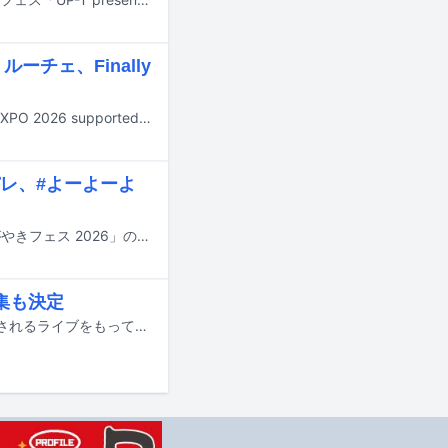
ルーチェ、Finally
8月29、30日に神奈川・横浜アリーナで行われる大型アイドルフェス「@JAM EXPO 2026 supported by UP-T」の出演アーティスト第3弾が発表された。
レ、#よーよーよ
10月3、4日に石川・金沢歌劇座など全8会場で開催されるアイドルフェス「かがやきフェス 2026」の出演アーティスト第2弾が発表された。
集も決定
クマリデパートの小田アヤネが、11月27日に東京・白金高輪 SELENE b2で開催されるライブをもってグループを卒業することが発表された。