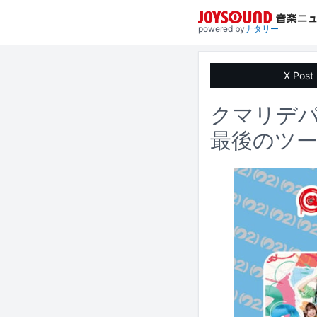
powered by
ナタリー
X Post
クマリデパ
最後のツ