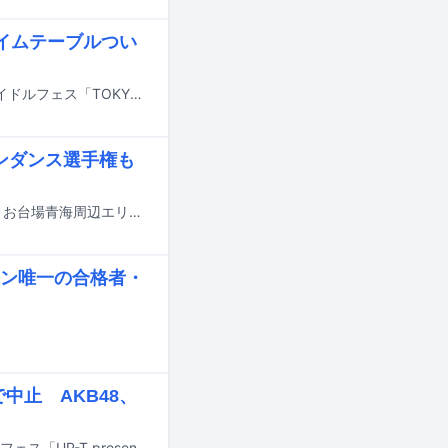
タイムテーブルつい
7月31日から8月2日までの3日間、東京・お台場青海周辺エリアにて行われるアイドルフェス「TOKYO IDOL FESTIVAL 2026 supported by にしたんクリニック」のタイムテーブルが発表された。
ンダンス選手権も
ももいろクローバーZの佐々木彩夏が、7月31日から8月2日までの3日間、東京・お台場青海周辺エリアにて行われるアイドルフェス「TOKYO IDOL FESTIVAL 2026 supported by にしたんクリニック」に出演する。
ン唯一の合格者・
中止 AKB48、
6月27、28日に神奈川・横浜赤レンガパークにて開催予定だった都市型アイドルフェス「UP-T presents HERO SONIC 2026」の中止が発表された。