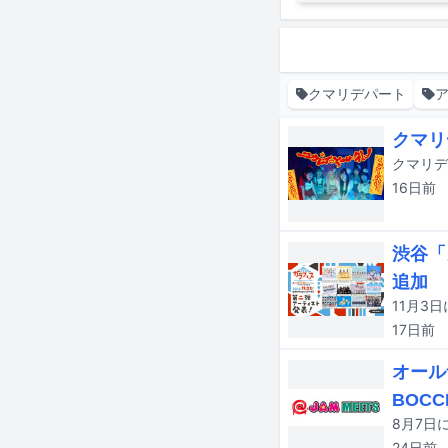
クマリデパート
クマリ
クマリデ
16日
前
渋谷「
追加
17日
前
オール
BOC
24日
前