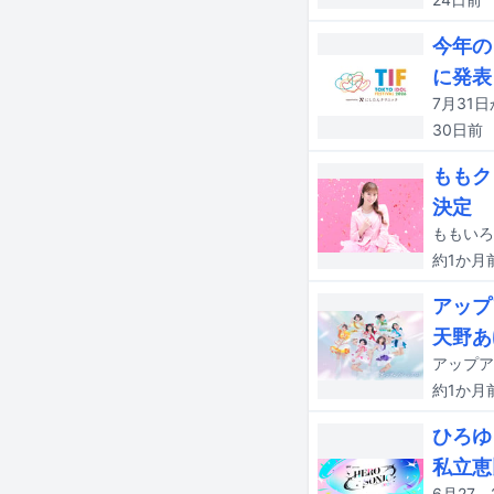
今年の
に発表
30日
前
ももク
決定
約1か月
アップ
天野あ
アップア
約1か月
ひろゆ
私立恵