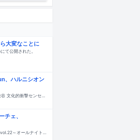
ら大変なことに
eにて公開された。
Fun、ハルニシオン
11月3日に東京・Shibuya LOVEZで開催されるライブイベント「ガラフェス ～渋谷 文化的衝撃センセーション 秋の新作発表会～」の第2弾出演アーティストが発表された。
ルーチェ、
8月7日に神奈川・CLUB CITTA'にて「@JAM」によるイベント「@JAM MEETS vol.22～オールナイトライブ～」が開催される。