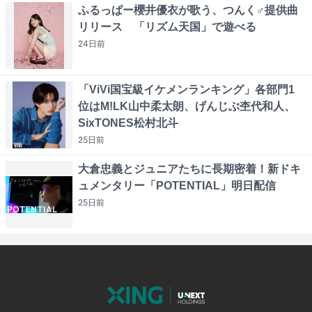
ふるっぱー櫻井優衣が歌う、つんく♂提供曲
リリース 「リズム天国」で遊べる
24日
前
「ViVi国宝級イケメンランキング」各部門1
位はM!LK山中柔太朗、げんじぶ杢代和人、
SixTONES松村北斗
25日
前
大倉忠義とジュニアたちに長期密着！新ドキ
ュメンタリー「POTENTIAL」明日配信
25日
前