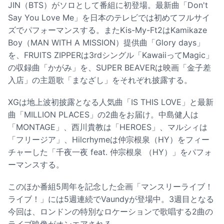
JIN（BTS）がソロとして番組に初登場。最新曲「Don't
Say You Love Me」を日本のテレビでは初めてフルサイ
ズでパフォーマンスする。またKis-My-Ft2はKamikaze
Boy（MAN WITH A MISSION）提供曲「Glory days」
を、FRUITS ZIPPERは3rdシングル「KawaiiってMagic」
の収録曲「かがみ」を、SUPER BEAVERは映画「金子差
入店」の主題歌「まなざし」をそれぞれ披露する。
XGは地上波初披露となる人気曲「IS THIS LOVE」と最新
曲「MILLION PLACES」の2曲をお届け。中島健人は
「MONTAGE」、西川貴教は「HEROES」、マルシィは
「フリージア」、Hilcrhymeは仲宗根泉（HY）をフィー
チャーした「千夜一夜 feat. 仲宗根泉 （HY）」をパフォ
ーマンスする。
このほか番組5周年を記念した企画「マンスリーライブ！
ライブ！」には5週連続でVaundyが登場中。3週目となる
今回は、ロンドンの特別なロケーションで歌唱する2曲の