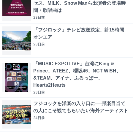
セス、M!LK、Snow Manら出演者の登場時
間・歌唱曲は
23日
前
「フジロック」テレビ放送決定、計15時間
オンエア
23日
前
「MUSIC EXPO LIVE」台湾にKing &
Prince、ATEEZ、櫻坂46、NCT WISH、
&TEAM、アイナ、ふるっぱー、
Hearts2Hearts
23日
前
フジロックを洋楽の入り口に──邦楽目当て
の人にこそ観てもらいたい海外アーティスト
24日
前