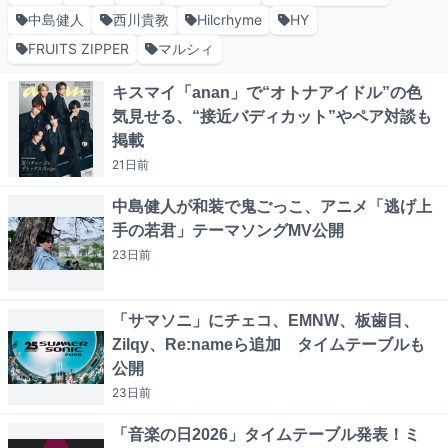
中島健人
西川貴教
Hilcrhyme
HY
FRUITS ZIPPER
マルシィ
キスマイ「anan」で“オトナアイドル”の色
気見せる、“接近バディカット”やペア対談も
掲載
21日
前
中島健人が和装で鬼ごっこ、アニメ「逃げ上
手の若君」テーマソングMV公開
23日
前
「サマソニ」にチェコ、EMNW、板歯目、
Zilqy、Re:nameら追加 タイムテーブルも
公開
23日
前
「音楽の日2026」タイムテーブル発表！ミ