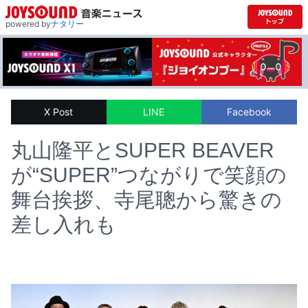
powered by
ナタリー
X Post
LINE
Facebook
丸山隆平とSUPER BEAVER
が“SUPER”つながりで笑顔の
舞台挨拶、寺尾聰から驚きの
差し入れも