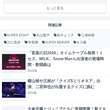
もっと見る
関連記事
SUPER EIGHT
丸山隆平
真木よう子
三浦綺羅
川口真奈
寺尾聰
SUPER BEAVER
古川豪
「音楽の日2026」タイムテーブル発表！ミ
セス、M!LK、Snow Manら出演者の登場時
間・歌唱曲は
20日
前
横山裕や王林が「クイズ$ミリオネア」出
演、二宮和也が出題するクイズに挑む
22日
前
大倉忠義とジュニアたちに長期密着！新ドキ