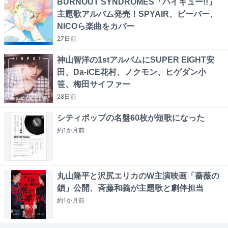
BURNOUT SYNDROMES「ハイキュー!!」
主題歌アルバム発売！SPYAIR、ビーバー、
NICOら楽曲をカバー
27日
前
神山智洋の1stアルバムにSUPER EIGHT安
田、Da-iCE花村、ノクモン、ヒゲダン小
笹、梅田サイファー
28日
前
シティポップの名盤60枚が短歌になった
約1か月
前
丸山隆平と沢尻エリカのW主演映画「薔薇の
鎖」公開、斉藤和義が主題歌と劇伴担当
約1か月
前