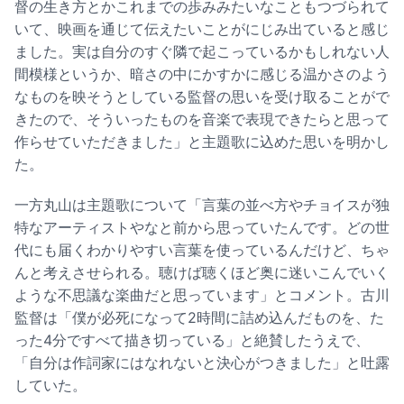
督の生き方とかこれまでの歩みみたいなこともつづられて
いて、映画を通じて伝えたいことがにじみ出ていると感じ
ました。実は自分のすぐ隣で起こっているかもしれない人
間模様というか、暗さの中にかすかに感じる温かさのよう
なものを映そうとしている監督の思いを受け取ることがで
きたので、そういったものを音楽で表現できたらと思って
作らせていただきました」と主題歌に込めた思いを明かし
た。
一方丸山は主題歌について「言葉の並べ方やチョイスが独
特なアーティストやなと前から思っていたんです。どの世
代にも届くわかりやすい言葉を使っているんだけど、ちゃ
んと考えさせられる。聴けば聴くほど奥に迷いこんでいく
ような不思議な楽曲だと思っています」とコメント。古川
監督は「僕が必死になって2時間に詰め込んだものを、た
った4分ですべて描き切っている」と絶賛したうえで、
「自分は作詞家にはなれないと決心がつきました」と吐露
していた。