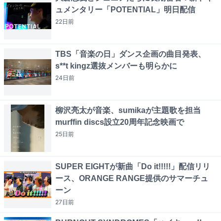
ュメンタリー「POTENTIAL」明日配信
22日
前
TBS「音楽の日」ダンス企画の曲目発表、
s**t kingz選抜メンバーも明らかに
24日
前
柳沢亮太が音楽、sumikaが主題歌を担当
murffin discs設立20周年記念映画で
25日
前
SUPER EIGHTが新曲「Do it!!!!!」配信リリ
ース、ORANGE RANGE提供のサマーチュ
ーン
27日
前