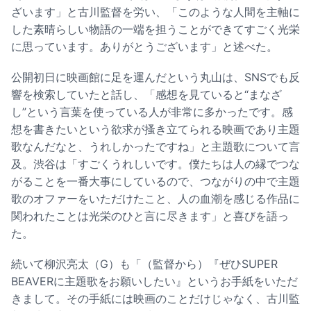
ざいます」と古川監督を労い、「このような人間を主軸に
した素晴らしい物語の一端を担うことができてすごく光栄
に思っています。ありがとうございます」と述べた。
公開初日に映画館に足を運んだという丸山は、SNSでも反
響を検索していたと話し、「感想を見ていると“まなざ
し”という言葉を使っている人が非常に多かったです。感
想を書きたいという欲求が搔き立てられる映画であり主題
歌なんだなと、うれしかったですね」と主題歌について言
及。渋谷は「すごくうれしいです。僕たちは人の縁でつな
がることを一番大事にしているので、つながりの中で主題
歌のオファーをいただけたこと、人の血潮を感じる作品に
関われたことは光栄のひと言に尽きます」と喜びを語っ
た。
続いて柳沢亮太（G）も「（監督から）『ぜひSUPER
BEAVERに主題歌をお願いしたい』というお手紙をいただ
きまして。その手紙には映画のことだけじゃなく、古川監