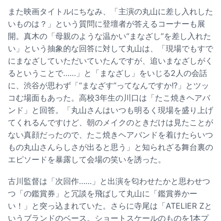
また映画タイトルにちなみ、「主演の丸山に差し入れした
いものは？」という質問に登壇者が答えるコーナーも展
開。真木の「母親のような温かい“まなざし”を差し入れた
い」という抽象的な回答に対して丸山は、「現場でもすで
にまなざしていただいていたんですが、追いまなざしがく
るということで……」と「まなざし」をいじる2人の会話
に、渋谷が思わず「“まなざす”ってなんですか!?」とツッ
コむ場面もあった。高校3年生の川口は「たこ焼きヘアバ
ンド」と回答。「丸山さんはいつも明るく現場を盛り上げ
てくれるんですけど、朝のメイクのときだけは見たことが
ない真顔だったので、たこ焼きヘアバンドを着けたらいつ
もの丸山さんらしさが出ると思う」と知られざる舞台裏の
エピソードを暴露して会場の笑いを誘った。
古川監督は「次回作……」と出演を匂わせたかと思わせつ
つ「の鑑賞券」と冗談を飛ばして丸山に「鑑賞券かー
い！」と突っ込まれていた。さらに寺尾は「ATELIER Zと
いうブランドのベース。ショートスケールのものを1本プ