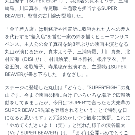
丸山隆平（SUPER EIGHT）、共演者の真木よう子、三浦
綺羅、川口真奈、寺尾聰、主題歌を担当するSUPER
BEAVER、監督の古川豪が登壇した。
「金子差入店」は刑務所や拘置所に収容された人への差入
を代行する“差入店”を営む一家の絆を描くヒューマンサス
ペンス。主人公の金子真司を約8年ぶりの映画主演となる
丸山が演じるほか、真木よう子、三浦綺羅、川口真奈、北
村匠海（DISH//）、村川絵梨、甲本雅裕、根岸季衣、岸
谷五朗、名取裕子、寺尾聰が出演する。主題歌はSUPER
BEAVERが書き下ろした「まなざし」。
ステージに登場した丸山は「どうも、“SUPER”EIGHTの丸
山です。今まで映画公開に向けていろいろな場所で広報活
動をしてきましたが、今日は“SUPER”で言ったら大先輩の
SUPER BEAVER先輩も登壇されるということで特別な日
になると思います」と冗談めかしつつ観客に挨拶。これに
「やめてくださいよ！（笑）」と照れた様子の渋谷龍太
（Vo / SUPER BEAVER）は、「まずは公開おめでとうご