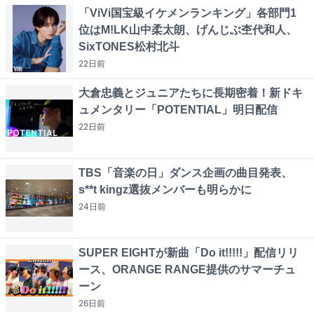
「ViVi国宝級イケメンランキング」各部門1
位はM!LK山中柔太朗、げんじぶ杢代和人、
SixTONES松村北斗
22日
前
大倉忠義とジュニアたちに長期密着！新ドキ
ュメンタリー「POTENTIAL」明日配信
22日
前
TBS「音楽の日」ダンス企画の曲目発表、
s**t kingz選抜メンバーも明らかに
24日
前
SUPER EIGHTが新曲「Do it!!!!!」配信リリ
ース、ORANGE RANGE提供のサマーチュ
ーン
26日
前