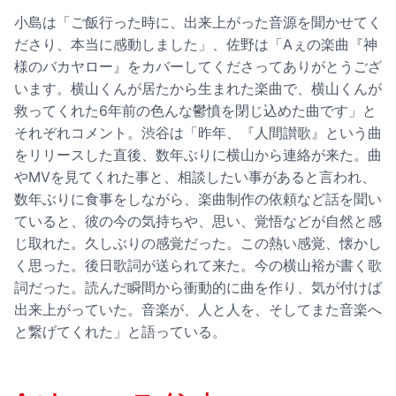
小島は「ご飯行った時に、出来上がった音源を聞かせてく
ださり、本当に感動しました」、佐野は「Aぇの楽曲『神
様のバカヤロー』をカバーしてくださってありがとうござ
います。横山くんが居たから生まれた楽曲で、横山くんが
救ってくれた6年前の色んな鬱憤を閉じ込めた曲です」と
それぞれコメント。渋谷は「昨年、『人間讃歌』という曲
をリリースした直後、数年ぶりに横山から連絡が来た。曲
やMVを見てくれた事と、相談したい事があると言われ、
数年ぶりに食事をしながら、楽曲制作の依頼など話を聞い
ていると、彼の今の気持ちや、思い、覚悟などが自然と感
じ取れた。久しぶりの感覚だった。この熱い感覚、懐かし
く思った。後日歌詞が送られて来た。今の横山裕が書く歌
詞だった。読んだ瞬間から衝動的に曲を作り、気が付けば
出来上がっていた。音楽が、人と人を、そしてまた音楽へ
と繋げてくれた」と語っている。