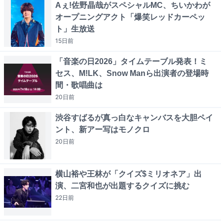
Aぇ!佐野晶哉がスペシャルMC、ちいかわが
オープニングアクト「爆笑レッドカーペッ
ト」生放送
15日
前
「音楽の日2026」タイムテーブル発表！ミ
セス、M!LK、Snow Manら出演者の登場時
間・歌唱曲は
20日
前
渋谷すばるが真っ白なキャンバスを大胆ペイ
ント、新アー写はモノクロ
20日
前
横山裕や王林が「クイズ$ミリオネア」出
演、二宮和也が出題するクイズに挑む
22日
前