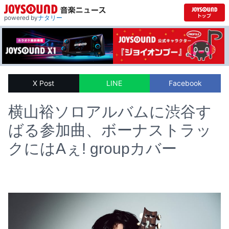
powered by
ナタリー
X Post
LINE
Facebook
横山裕ソロアルバムに渋谷す
ばる参加曲、ボーナストラッ
クにはAぇ! groupカバー