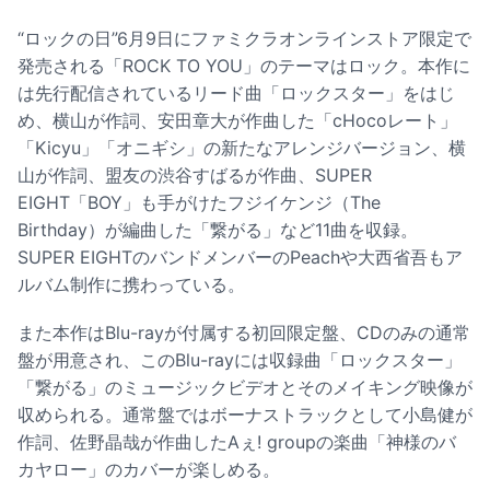
“ロックの日”6月9日にファミクラオンラインストア限定で
発売される「ROCK TO YOU」のテーマはロック。本作に
は先行配信されているリード曲「ロックスター」をはじ
め、横山が作詞、安田章大が作曲した「cHocoレート」
「Kicyu」「オニギシ」の新たなアレンジバージョン、横
山が作詞、盟友の渋谷すばるが作曲、SUPER
EIGHT「BOY」も手がけたフジイケンジ（The
Birthday）が編曲した「繋がる」など11曲を収録。
SUPER EIGHTのバンドメンバーのPeachや大西省吾もア
ルバム制作に携わっている。
また本作はBlu-rayが付属する初回限定盤、CDのみの通常
盤が用意され、このBlu-rayには収録曲「ロックスター」
「繋がる」のミュージックビデオとそのメイキング映像が
収められる。通常盤ではボーナストラックとして小島健が
作詞、佐野晶哉が作曲したAぇ! groupの楽曲「神様のバ
カヤロー」のカバーが楽しめる。