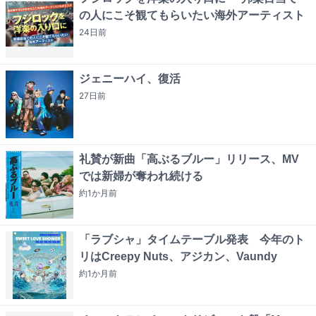
の人にこそ観てもらいたい海外アーティスト
24日
前
ジェニーハイ、復活
27日
前
礼賛が新曲「高ぶるブルー」リリース、MV
では新婦が奪われ続ける
約1か月
前
「ラブシャ」タイムテーブル発表 今年のト
リはCreepy Nuts、アジカン、Vaundy
約1か月
前