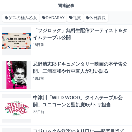
関連記事
ゲスの極み乙女
DADARAY
礼賛
休日課長
「フジロック」無料生配信アーティスト＆タ
イムテーブル公開
18日
前
忌野清志郎ドキュメンタリー映画の本予告公
開、三浦友和や竹中直人が思い語る
18日
前
中津川「WILD WOOD」タイムテーブル公
開、ユニコーンと聖飢魔IIがトリ担当
22日
前
フジロックを洋楽の入り口に──邦楽目当て