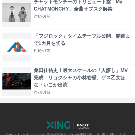
チャットモンチーのトリビュート盤「My
CHATMONCHY」全曲サブスク解禁
約1か月
前
「フジロック」タイムテーブル公開、開催ま
で1カ月を切る
約1か月
前
桑田佳祐史上最大スケールの「人誑し」MV
完成 リョクシャカ小林壱誓、ゲス乙女ほ
な・いこか出演
約2か月
前
当サイトのすべての文章や画像などの無断転載・引用を禁じます。