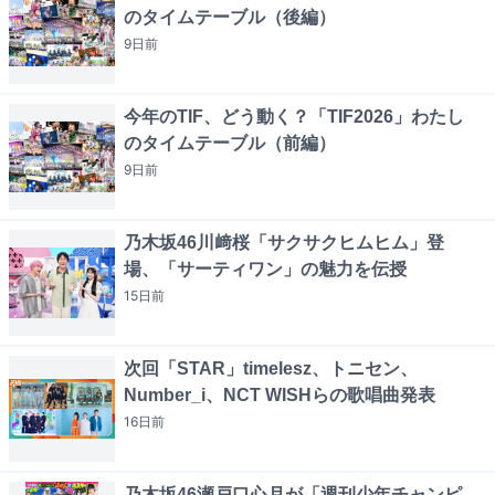
のタイムテーブル（後編）
9日
前
今年のTIF、どう動く？「TIF2026」わたし
のタイムテーブル（前編）
9日
前
乃木坂46川﨑桜「サクサクヒムヒム」登
場、「サーティワン」の魅力を伝授
15日
前
次回「STAR」timelesz、トニセン、
Number_i、NCT WISHらの歌唱曲発表
16日
前
乃木坂46瀬戸口心月が「週刊少年チャンピ