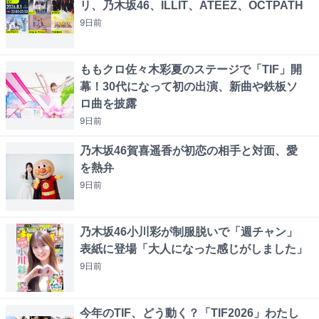
リ、乃木坂46、ILLIT、ATEEZ、OCTPATH
9日
前
ももクロ佐々木彩夏のステージで「TIF」開
幕！30代になって初の出演、新曲や鉄板ソ
ロ曲を披露
9日
前
乃木坂46賀喜遥香が初恋の相手と対面、愛
を熱弁
9日
前
乃木坂46小川彩が制服脱いで「週チャン」
表紙に登場「大人になった感じがしました」
9日
前
今年のTIF、どう動く？「TIF2026」わたし