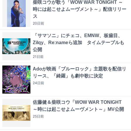
柴咲コウが歌う「WOW WAR TONIGHT ～
時には起こせよムーヴメント～」配信リリー
ス
20日
前
「サマソニ」にチェコ、EMNW、板歯目、
Zilqy、Re:nameら追加 タイムテーブルも
公開
21日
前
Adoが映画「ブルーロック」主題歌を配信リ
リース、「綺羅」も劇中歌に決定
24日
前
佐藤健＆柴咲コウ「WOW WAR TONIGHT
～時には起こせよムーヴメント～」MV公開
25日
前