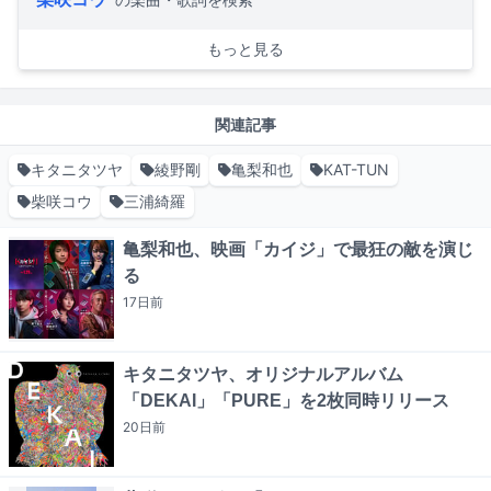
もっと見る
関連記事
キタニタツヤ
綾野剛
亀梨和也
KAT-TUN
柴咲コウ
三浦綺羅
亀梨和也、映画「カイジ」で最狂の敵を演じ
る
17日
前
キタニタツヤ、オリジナルアルバム
「DEKAI」「PURE」を2枚同時リリース
20日
前