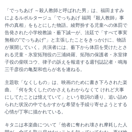
「でっちあげ ～殺人教師と呼ばれた男」は、福田ますみ
によるルポルタージュ「でっちあげ 福岡『殺人教師』事
件の真相」をもとにした物語。綾野扮する児童への体罰で
告発された小学校教諭・薮下誠一が、法廷で「すべて事実
無根の“でっちあげ”」と主張したことをきっかけに、物語
が展開していく。共演者には、薮下から体罰を受けたとさ
れる児童・氷室拓翔役の三浦綺羅、拓翔の保護者・氷室律
子役の柴咲コウ、律子の訴えを報道する週刊誌記者・鳴海
三千彦役の亀梨和也らが名を連ねる。
主題歌「なくしもの」は、映画のために書き下ろされた楽
曲。「何を失くしたのかさえもわからなくて けれど大事
にしてたことは憶えていて」という歌詞の通り、追い詰め
られた状況の中でもかすかな希望を手繰り寄せようとする
心情が丁寧に描かれている。
キタニは本楽曲について「他者に奪われ壊され摩耗した人