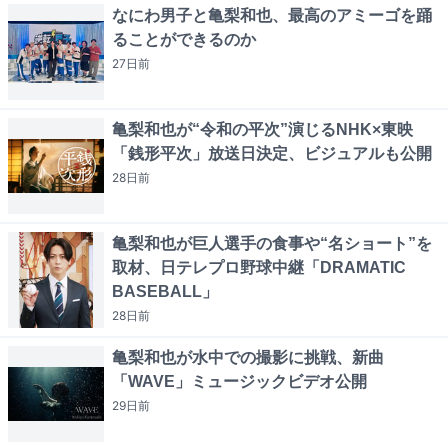
なにわ男子と亀梨和也、最高のアミーゴを踊
ることができるのか
27日
前
亀梨和也が“令和の平次”演じるNHK×東映
「銭形平次」放送日決定、ビジュアルも公開
28日
前
亀梨和也が巨人選手の食事や“名ショート”を
取材、日テレプロ野球中継「DRAMATIC
BASEBALL」
28日
前
亀梨和也が水中での撮影に挑戦、新曲
「WAVE」ミュージックビデオ公開
29日
前