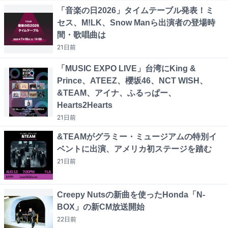
「音楽の日2026」タイムテーブル発表！ミ
セス、M!LK、Snow Manら出演者の登場時
間・歌唱曲は
21日
前
「MUSIC EXPO LIVE」台湾にKing &
Prince、ATEEZ、櫻坂46、NCT WISH、
&TEAM、アイナ、ふるっぱー、
Hearts2Hearts
21日
前
&TEAMがグラミー・ミュージアムの特別イ
ベントに出演、アメリカ初ステージを踏む
21日
前
Creepy Nutsの新曲を使ったHonda「N-
BOX」の新CM放送開始
22日
前