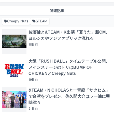
関連記事
Creepy Nuts
&TEAM
佐藤健と&TEAM・K出演「夏うた」新CM、
ヨルシカやフジファブリック流れる
18日
前
大阪「RUSH BALL」タイムテーブル公開、
メインステージのトリはBUMP OF
CHICKENとCreepy Nuts
19日
前
&TEAM・NICHOLASと一青窈「サクヒム」
で台湾をプレゼン、佐久間大介はラー油に興
味津々
21日
前