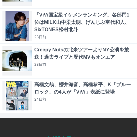
「ViVi国宝級イケメンランキング」各部門1
位はM!LK山中柔太朗、げんじぶ杢代和人、
SixTONES松村北斗
23日
前
Creepy Nutsの北米ツアーよりNY公演を放
送！過去ライブと歴代MVもオンエア
23日
前
高橋文哉、櫻井海音、高橋恭平、K「ブルー
ロック」の4人が「ViVi」表紙に登場
24日
前