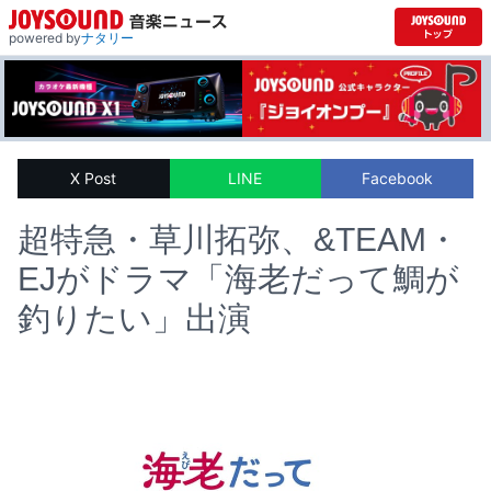
powered by
ナタリー
X Post
LINE
Facebook
超特急・草川拓弥、&TEAM・
EJがドラマ「海老だって鯛が
釣りたい」出演