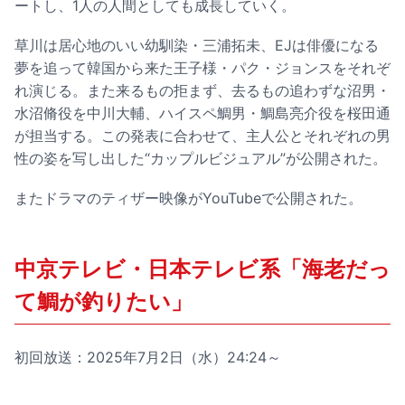
ートし、1人の人間としても成長していく。
草川は居心地のいい幼馴染・三浦拓未、EJは俳優になる
夢を追って韓国から来た王子様・パク・ジョンスをそれぞ
れ演じる。また来るもの拒まず、去るもの追わずな沼男・
水沼脩役を中川大輔、ハイスペ鯛男・鯛島亮介役を桜田通
が担当する。この発表に合わせて、主人公とそれぞれの男
性の姿を写し出した“カップルビジュアル”が公開された。
またドラマのティザー映像がYouTubeで公開された。
中京テレビ・日本テレビ系「海老だっ
て鯛が釣りたい」
初回放送：2025年7月2日（水）24:24～