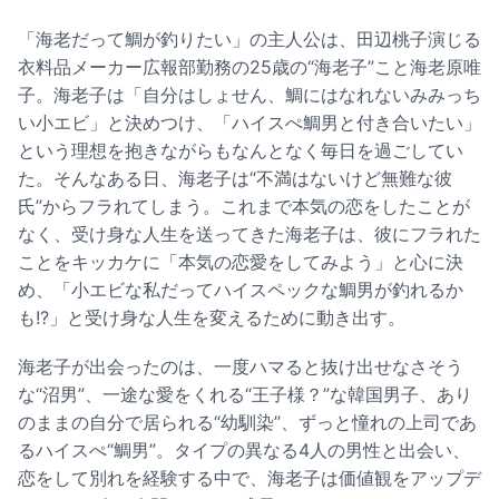
「海老だって鯛が釣りたい」の主人公は、田辺桃子演じる
衣料品メーカー広報部勤務の25歳の“海老子”こと海老原唯
子。海老子は「自分はしょせん、鯛にはなれないみみっち
い小エビ」と決めつけ、「ハイスぺ鯛男と付き合いたい」
という理想を抱きながらもなんとなく毎日を過ごしてい
た。そんなある日、海老子は“不満はないけど無難な彼
氏”からフラれてしまう。これまで本気の恋をしたことが
なく、受け身な人生を送ってきた海老子は、彼にフラれた
ことをキッカケに「本気の恋愛をしてみよう」と心に決
め、「小エビな私だってハイスペックな鯛男が釣れるか
も!?」と受け身な人生を変えるために動き出す。
海老子が出会ったのは、一度ハマると抜け出せなさそう
な“沼男”、一途な愛をくれる“王子様？”な韓国男子、あり
のままの自分で居られる“幼馴染”、ずっと憧れの上司であ
るハイスぺ“鯛男”。タイプの異なる4人の男性と出会い、
恋をして別れを経験する中で、海老子は価値観をアップデ