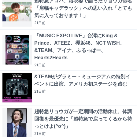
超特急アロハ、浴衣姿で語ったリョウガ命名
「肩幅キャデラック」への思い入れ「とても
気に入っております！」
21日
前
「MUSIC EXPO LIVE」台湾にKing &
Prince、ATEEZ、櫻坂46、NCT WISH、
&TEAM、アイナ、ふるっぱー、
Hearts2Hearts
21日
前
&TEAMがグラミー・ミュージアムの特別イ
ベントに出演、アメリカ初ステージを踏む
21日
前
超特急リョウガが一定期間の活動休止、体調
回復を最優先に「超特急で戻ってくるから待
っとけよ(^o^)」
21日
前