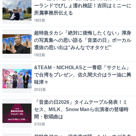
ーランドでびしょ濡れ検証！吉田はミニーに
所属事務所伝える
18日
前
超特急タカシ「絶対に後悔したくない」渾身
の写真集への思い語る「音楽の日」ボーカル
選抜の思い出は“みんなでオタケビ”
19日
前
&TEAM・NICHOLASと一青窈「サクヒム」
で台湾をプレゼン、佐久間大介はラー油に興
味津々
20日
前
「音楽の日2026」タイムテーブル発表！ミ
セス、M!LK、Snow Manら出演者の登場時
間・歌唱曲は
21日
前