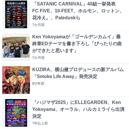
「SATANIC CARNIVAL」40組一挙発表
FC FiVE、10-FEET、ホルモン、ロットン、
花冷え。、Paleduskら
7か月
前
Ken Yokoyamaが「ゴールデンカムイ」最
終章EDテーマを書き下ろし「ぴったりの曲
ができたと思います」
7か月
前
KUZIRA、横山健プロデュースの新アルバム
「Smoke Life Away」発売決定
約1年
前
「ハジマザ2025」にELLEGARDEN、Ken
Yokoyama、オーラル、ハルカミライら出演
決定
1年以上
前