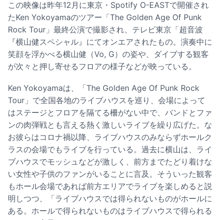
この映像は昨年12月に東京・Spotify O-EASTで開催され
たKen Yokoyamaのツアー「The Golden Age Of Punk
Rock Tour」最終公演で撮影され、テレビ東京「超音波
『横山健スペシャル』にてオンエアされたもの。演奏中に
笑顔を浮かべる横山健（Vo, G）の姿や、ダイブする観客
が次々と押し寄せるフロアの様子などが映っている。
Ken Yokoyamaは、「The Golden Age Of Punk Rock
Tour」で全国各地のライブハウスを巡り、会場によって
はステージとフロアを隔てる柵がない中で、バンドとファ
ンの肉弾戦とも言える熱く激しいライブを繰り広げた。な
お彼らはコロナ禍以降、ライブハウスのみならずホールク
ラスの会場でもライブを行っている。過去に横山は、ライ
ブハウスでモッシュなどが激しく、前方までたどり着けな
い女性や子供のファンがいることに言及。そういった観客
もホール会場であれば前方エリアでライブを楽しめると説
明しつつ、「ライブハウスでは得られないものがホールに
ある。ホールで得られないものはライブハウスで得られる