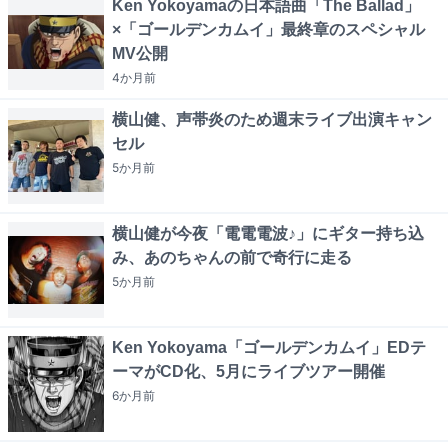
Ken Yokoyamaの日本語曲「The Ballad」
×「ゴールデンカムイ」最終章のスペシャル
MV公開
4か月
前
横山健、声帯炎のため週末ライブ出演キャン
セル
5か月
前
横山健が今夜「電電電波♪」にギター持ち込
み、あのちゃんの前で奇行に走る
5か月
前
Ken Yokoyama「ゴールデンカムイ」EDテ
ーマがCD化、5月にライブツアー開催
6か月
前