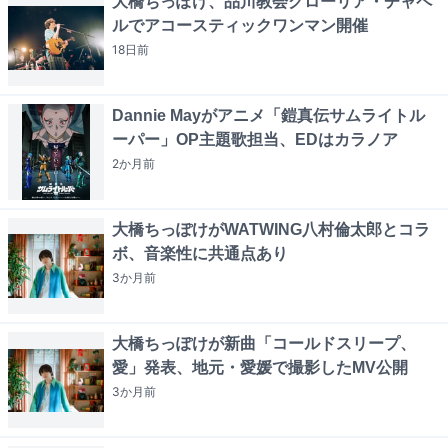
大橋ちっぽけ、品川教会グローリア・チャペ
ルでアコースティックワンマン開催
18日
前
Dannie Mayがアニメ「鎧真伝サムライトル
ーパー」OP主題歌担当、EDはカラノア
2か月
前
大橋ちっぽけがWATWING八村倫太郎とコラ
ボ、音楽性に共通点あり
3か月
前
大橋ちっぽけが新曲「コールドスリープ、
愛」発表、地元・愛媛で撮影したMV公開
3か月
前