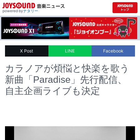
powered by
ナタリー
X Post
LINE
Facebook
カラノアが煩悩と快楽を歌う
新曲「Paradise」先行配信、
自主企画ライブも決定