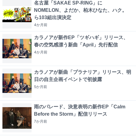
名古屋「SAKAE SP-RING」に
NOMELON、よだか、柏木ひなた、ハク。
ら103組出演決定
4か月
前
カラノアが新作EP「ツギハギ」リリース、
春の空気感漂う新曲「April」先行配信
4か月
前
カラノアが新曲「プラナリア」リリース、明
日の自主企画イベントで初披露
5か月
前
雨のパレード、決意表明の新作EP「Calm
Before the Storm」配信リリース
7か月
前