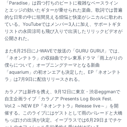
「Paradise」は四つ打ちのビートに複雑なベースライン
とエッジの効いたギターが乗せられた楽曲。歌詞では普遍
的な日常の中に垣間見える煩悩と快楽がシニカルに歌われ
ている。YouTubeではメンバー3人に加え、サポートギタ
リストの永田涼司も飛び入りで出演したリリックビデオが
公開された。
また6月25日にJ-WAVEで放送の「GURU GURU!」では、
「ネオンテトラ」の収録曲でテレ東系ドラマ「雨上がりの
僕らについて」オープニングテーマとなる新曲
「aquarium」の初オンエアも決定した。EP「ネオンテト
ラ」は7月9日に配信リリースされる。
カラノアは新作を携え、9月12日に東京・渋谷eggmanで
自主企画ライブ「カラノア Presents Log Book Fest.
Vol.2 ～NEW EP『ネオンテトラ』Release live～」を開
催する。このライブにはゲストとして雨のパレードと大橋
ちっぽけの出演が決定。イープラスでは6月29日までチケ