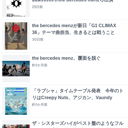
25日
前
the bercedes menzが新日「G1 CLIMAX
36」テーマ曲担当、生きるとは戦うこと
30日
前
the bercedes menz、覆面を脱ぐ
約1か月
前
「ラブシャ」タイムテーブル発表 今年のト
リはCreepy Nuts、アジカン、Vaundy
約1か月
前
ザ・シスターズハイがベスト盤のようなフル