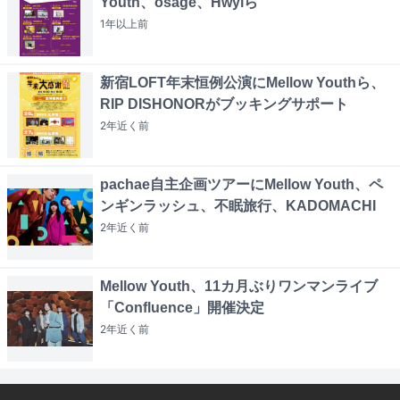
Youth、osage、Hwylら
1年以上
前
新宿LOFT年末恒例公演にMellow Youthら、
RIP DISHONORがブッキングサポート
2年近く
前
pachae自主企画ツアーにMellow Youth、ペ
ンギンラッシュ、不眠旅行、KADOMACHI
2年近く
前
Mellow Youth、11カ月ぶりワンマンライブ
「Confluence」開催決定
2年近く
前