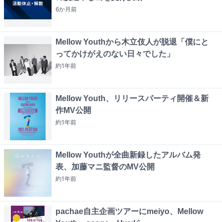
6か月
前
Mellow Youthから木立伎人が脱退「僕にと
ってかけがえのない日々でした」
約1年
前
Mellow Youth、リリースパーティ開催＆新
作MV公開
約1年
前
Mellow Youthが全曲新録したアルバム発
表、加藤マニ監督のMV公開
約1年
前
pachae自主企画ツアーにmeiyo、Mellow