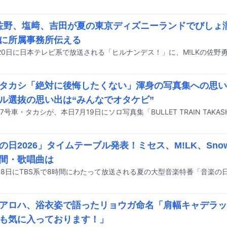
K佐野、塩﨑、吉田が夏の東京ディズニーランドでびしょ
に所属事務所伝える
タカシ「絶対に後悔したくない」渾身の写真集への思い
ル選抜の思い出は“みんなでオタケビ”
の日2026」タイムテーブル発表！ミセス、M!LK、Sno
間・歌唱曲は
アロハ、浴衣姿で語ったリョウガ命名「肩幅キャデラッ
も気に入っております！」