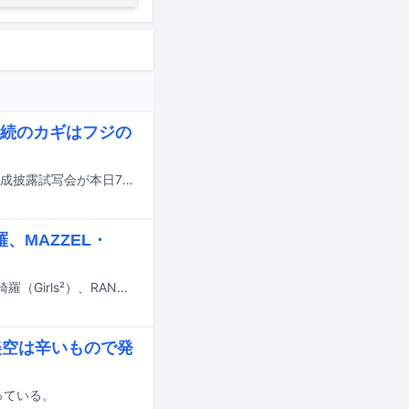
続のカギはフジの
7月31日よりFODで配信される新ドラマ「ペンション・恋は桃色 season4」の完成披露試写会が本日7月24日に東京・マルチシアターで行われ、キャストのリリー・フランキー、斎藤工、柏木悠（超特急）、高木完が登壇した。
、MAZZEL・
JO（&TEAM）が主演を務める映画「ワンダンス」の追加キャストとして、山口綺羅（Girls²）、RAN（MAZZEL）、TSUKKI、髙松アロハ（超特急）の出演が発表された。
美空は辛いもので発
っている。