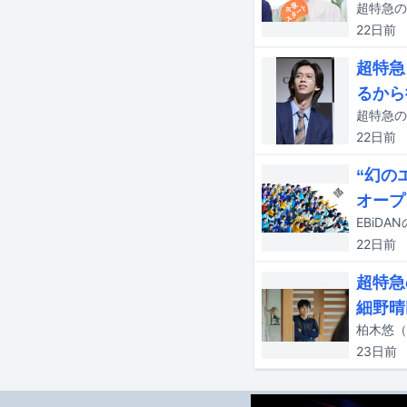
22日
前
超特急
るから
超特急の
22日
前
“幻の
オープ
22日
前
超特急
細野晴
23日
前