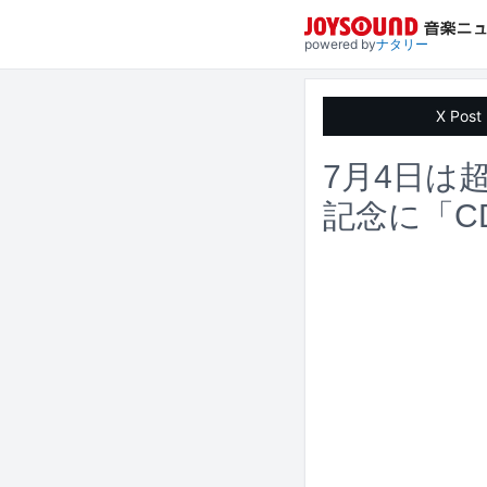
powered by
ナタリー
X Post
7月4日は
記念に「C