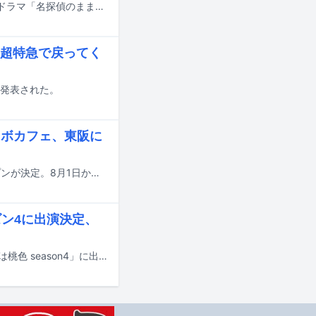
超特急のアロハこと髙松アロハが、本日7月17日に東京・テレビ朝日で行われたドラマ「名探偵のままでいて」の制作発表会見に出席した。
超特急で戻ってく
発表された。
コラボカフェ、東阪に
EBiDANのコラボレーションカフェ「Yes! 駆け込め! 僕らのEBiSTORE」のオープンが決定。8月1日から16日までの期間、東京・SHIBUYA TSUTAYAをメイン会場に実施され、大阪・LE GARAGE 梅田 蔦屋書店でもサテライト開催される。
ン4に出演決定、
柏木悠（超特急）が、7月31日よりFODで配信される新ドラマ「ペンション・恋は桃色 season4」に出演することが決定した。