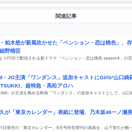
関連記事
・柏木悠が新風吹かせた「ペンション・恋は桃色」、存
細野晴臣
AM・JO主演「ワンダンス」追加キャストにGirls²山口綺羅
、TSUKKI、超特急・髙松アロハ
久が「東京カレンダー」表紙に登場、乃木坂46一ノ瀬
21日発売の「東京カレンダー」9月号特別増刊の表紙を、山下智久が飾