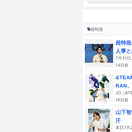
超特急
超特急
人事と
14日
前
&TE
RAN
16日
前
山下智
汗
本日7月