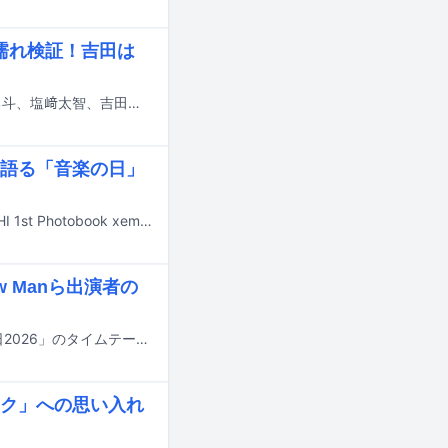
濡れ検証！吉田は
本日7月20日に日本テレビ系で放送される「ヒルナンデス！」に、M!LKの佐野勇斗、塩﨑太智、吉田仁人がVTR出演する。
語る「音楽の日」
超特急の7号車・タカシが、本日7月19日にソロ写真集「BULLET TRAIN TAKASHI 1st Photobook xemx」の発売記念イベントを東京都内で開催した。
w Manら出演者の
明日7月18日にTBS系で8時間にわたって放送される夏の大型音楽特番「音楽の日2026」のタイムテーブルが発表された。
ク」への思い入れ