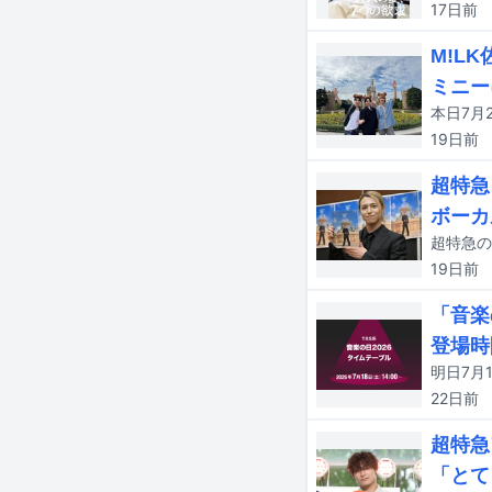
17日
前
M!L
ミニー
19日
前
超特急
ボーカ
19日
前
「音楽
登場時
22日
前
超特急
「とて