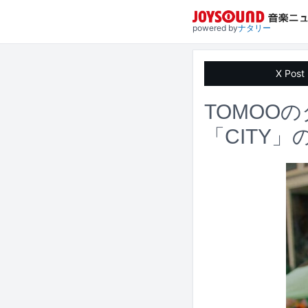
powered by
ナタリー
X Post
TOMOO
「CITY