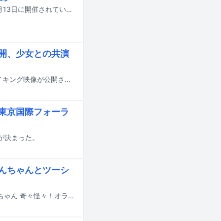
国内最大規模の国際音楽賞「MUSIC AWARDS JAPAN 2026」の授賞式が本日6月13日に開催されている。この記事では各部門の受賞結果を発表していく。以下リストの★印が受賞者・受賞作品となる。
公開、少女との共演
TOMOOが1月に配信リリースした楽曲「ソナーレ」のミュージックビデオのメイキング映像が公開された。
は東京国際フォーラ
が決まった。
しんちゃんとツーシ
TOMOOの新曲「大人になったら」が、7月31日公開の映画「映画クレヨンしんちゃん 奇々怪々！オラの妖怪バケ～ション」の主題歌に決定した。