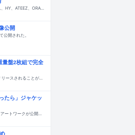
場
8月7日にテレビ朝日系で放送される「ミュージックステーション」にあいみょん、HY、ATEEZ、ORANGE RANGE、SUPER EIGHT、T.M.Revolution、TOMOO、マカロニえんぴつが出演する。
像公開
にて公開された。
、重量盤2枚組で完全
TOMOOの2ndアルバム「DEAR MYSTERIES」がアナログ化され、12月23日にリリースされることが決定した。
なったら」ジャケッ
TOMOOが7月29日にリリースするCDシングル「大人になったら」のジャケットアートワークが公開された。
とめ