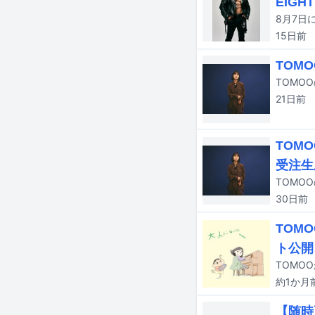
EIG
15日
前
TOM
TOMO
21日
前
TOM
受注生
30日
前
TOM
ト公開
約1か月
【随時更