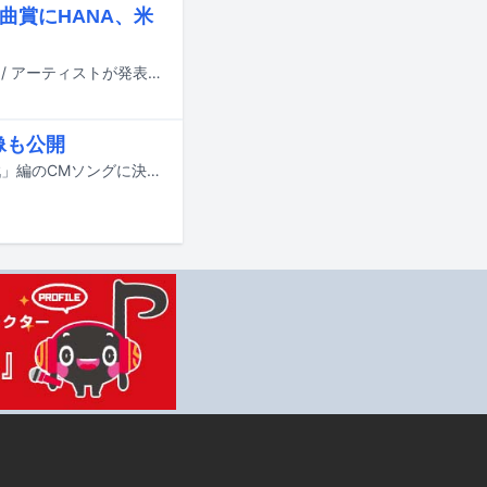
秀楽曲賞にHANA、米
国内最大規模の国際音楽賞「MUSIC AWARDS JAPAN 2026」のノミネート作品 / アーティストが発表された。
像も公開
TOMOOの「高台」が、4月11日より放送される大成建設グループの新CM「挑戦」編のCMソングに決定した。