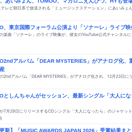
HT、あいみょん、TOMOO、マカロニえんぴつ、HYも登
OO、東京国際フォーラム公演より「ソナーレ」ライブ映
Oの楽曲「ソナーレ」のライブ映像が、彼女のYouTube公式チャンネル
OO2ndアルバム「DEAR MYSTERIES」がアナログ化
産
OOとしんちゃんがセッション、最新シングル「大人に
前
新】「MUSIC AWARDS JAPAN 2026」受賞結果ま