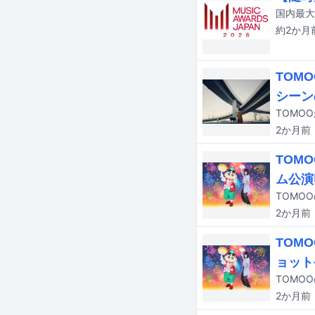
約2か月
TOM
シーン
2か月
前
TOM
ム公演
TOMO
2か月
前
TOM
ョット
2か月
前