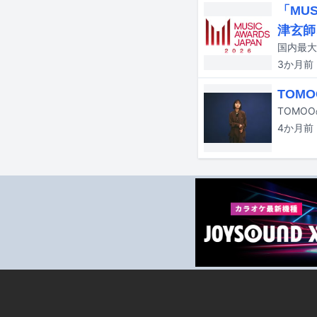
「MU
津玄師
3か月
前
TOM
4か月
前