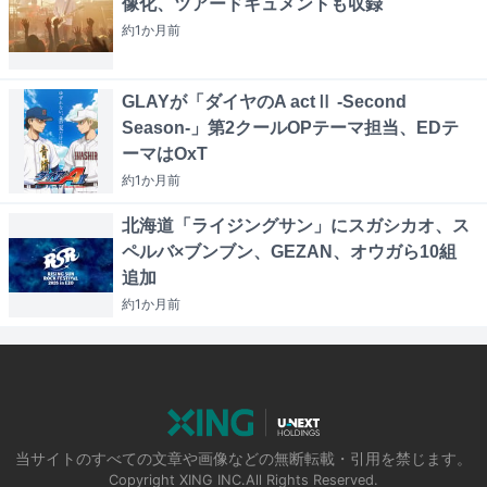
像化、ツアードキュメントも収録
約1か月
前
GLAYが「ダイヤのA actⅡ -Second
Season-」第2クールOPテーマ担当、EDテ
ーマはOxT
約1か月
前
北海道「ライジングサン」にスガシカオ、ス
ペルバ×ブンブン、GEZAN、オウガら10組
追加
約1か月
前
当サイトのすべての文章や画像などの無断転載・引用を禁じます。
Copyright XING INC.All Rights Reserved.