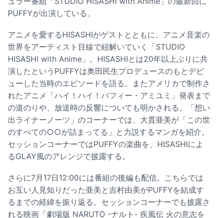
ュラー番組「STUDIO HISASHI with Anime」の最新回に
PUFFYが出演している。
アニメを愛するHISASHIがゲストとともに、アニメ音楽の
世界をアーティスト目線で紐解いていく「STUDIO
HISASHI with Anime」。HISASHIとは20年以上ぶりに共
演したというPUFFYは奥田民生プロデュースのもとデビ
ューした当時のエピソードを語る。またアメリカで制作さ
れたアニメ「ハイ！ハイ！パフィー・アミユミ」発表まで
の道のりや、放送時の反響についても明かされる。「想い
出ライナーノーツ」のコーナーでは、大貫亜美が「この世
のすべての○○が詰まってる」と力説するマンガを紹介。
セッションコーナーではPUFFYの楽曲を、HISASHIによ
るGLAY風のアレンジで披露する。
さらに7月17日12:00には番組の後編も配信。こちらでは
お互い人見知りだった亜美と吉村由美がPUFFYを結成す
るまでの経緯を振り返る。セッションコーナーでも披露さ
れる映画「劇場版 NARUTO -ナルト- 疾風伝 火の意志を