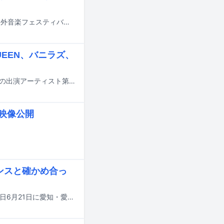
8月28日から30日までの3日間、山梨・山中湖交流プラザ きららにて行われる野外音楽フェスティバル「SPACE SHOWER SWEET LOVE SHOWER 2026」のタイムテーブルが発表された。
QUEEN、バニラズ、
10月10日と11日に群馬・Gメッセ群馬で行われる音楽イベント「GFEST.2026」の出演アーティスト第1弾が発表された。
ブ映像公開
エンスと確かめ合っ
04 Limited Sazabysが主催する野外フェス「YON FES 2026」の2日目公演が本日6月21日に愛知・愛・地球博記念公園（モリコロパーク）で開催された。