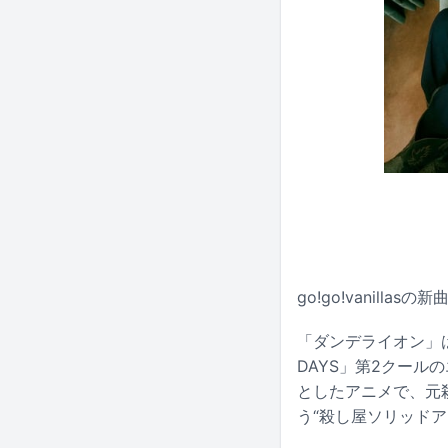
go!go!vanil
「ダンデライオン」は
DAYS」第2クール
としたアニメで、元
う“殺し屋ソリッド