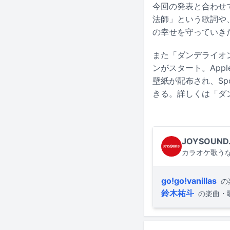
今回の発表と合わせ
法師」という歌詞や
の幸せを守っていき
また「ダンデライオン」を
ンがスタート。Appl
壁紙が配布され、Sp
きる。詳しくは「ダ
JOYSOUND
カラオケ歌うな
go!go!vanillas
の
鈴木祐斗
の楽曲・