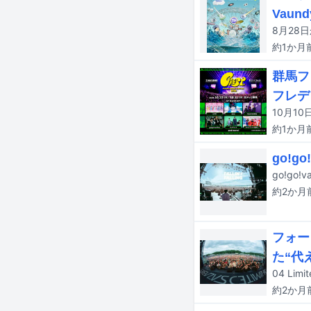
Vaund
約1か月
群馬フェ
フレデ
約1か月
go!
go!go
約2か月
フォー
た“代
約2か月