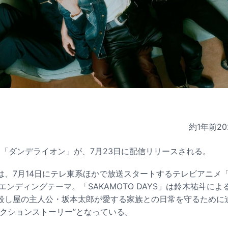
約1年前
20
lasの新曲「ダンデライオン」が、7月23日に配信リリースされる。
、7月14日にテレ東系ほかで放送スタートするテレビアニメ「S
のエンディングテーマ。「SAKAMOTO DAYS」は鈴木祐斗に
殺し屋の主人公・坂本太郎が愛する家族との日常を守るために
アクションストーリー”となっている。