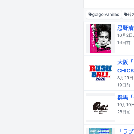
go!go!vanillas
鈴
忌野清
16日
前
大阪「
CHICK
19日
前
群馬「G
28日
前
「ラブ