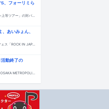
TO'S、フォーリミら
go!go!vanillasが10月から2027年1月にかけて行う全国ツアー「ぼくらのタイマン上等ツアー」の対バンアーティストが発表された。
まよ、あいみょん、
9月12、13、19、20、21日に千葉・千葉市蘇我スポーツ公園にて行われる音楽フェス「ROCK IN JAPAN FESTIVAL 2026」のタイムテーブルが発表された。
月活動終了の
本日5月30日と31日に大阪・海とのふれあい広場にて行われるライブイベント「OSAKA METROPOLITAN ROCK FESTIVAL 2026」の模様が、ABEMAのメトロックチャンネルにて無料配信される。