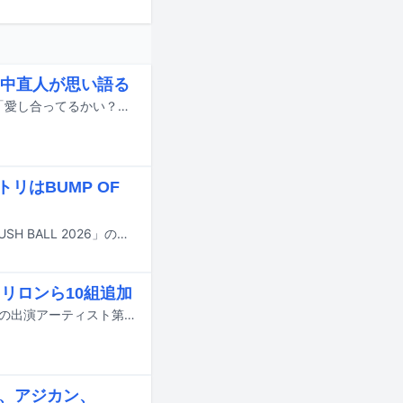
中直人が思い語る
10月2日より新宿バルト9ほかで公開される忌野清志郎のドキュメンタリー映画「愛し合ってるかい？ 忌野清志郎が教えてくれた」の本予告映像が公開された。
リはBUMP OF
8月29日と30日に大阪・泉大津フェニックスで行われる野外ライブイベント「RUSH BALL 2026」のタイムテーブルが公開された。
トロリロンら10組追加
10月10日と11日に群馬・Gメッセ群馬で行われる音楽イベント「GFEST.2026」の出演アーティスト第2弾が発表された。
s、アジカン、