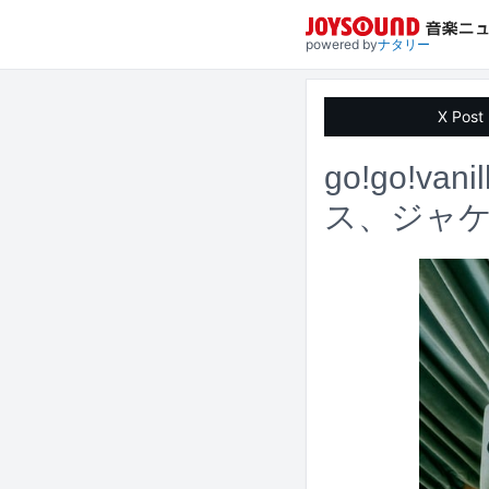
powered by
ナタリー
X Post
go!go!v
ス、ジャ