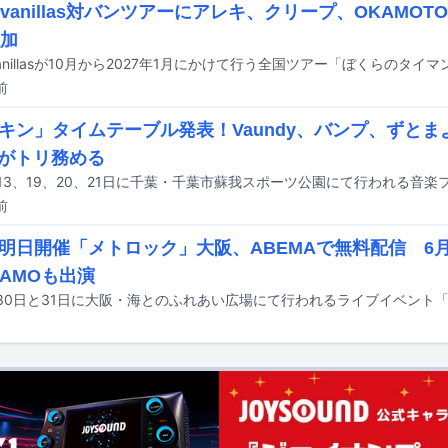
go!vanillas対バンツアーにアレキ、クリープ、OKAMO
参加
前
キン」タイムテーブル発表！Vaundy、バンプ、ずと
らがトリ務める
前
明日開催「メトロック」大阪、ABEMAで無料配信 6
HAMOも出演