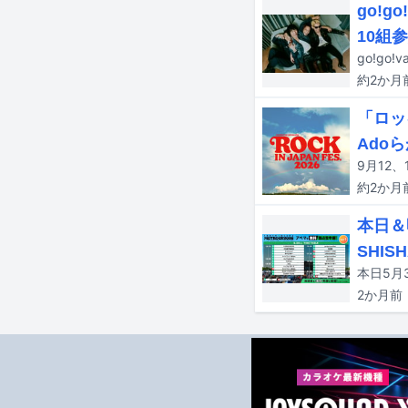
go!
10組
約2か月
「ロッ
Ado
約2か月
本日＆
SHIS
2か月
前