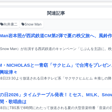
関連記事
向井康二
Snow Man
w Man岩本照が西武鉄道CM第2弾で夏の秩父旅へ、風鈴
AM・NICHOLASと一青窈「サクヒム」で台湾をプレゼ
興味津々
の日2026」タイムテーブル発表！ミセス、M!LK、Sno
間・歌唱曲は