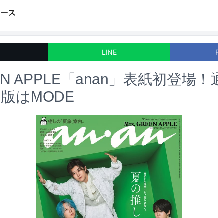
LINE
REEN APPLE「anan」表紙初登場
装版はMODE