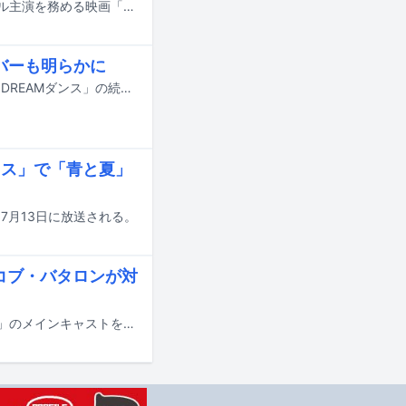
大森元貴（Mrs. GREEN APPLE）が、松村北斗（SixTONES）と今田美桜がダブル主演を務める映画「白鳥とコウモリ」の主題歌を担当する。
ンバーも明らかに
7月18日にオンエアされるTBS系の夏の大型音楽特番「音楽の日2026」の企画「DREAMダンス」の続報が明らかに。番組の出演アーティスト第4弾やそのほかの企画詳細も発表された。
ミセス」で「青と夏」
本日7月13日に放送される。
イコブ・バタロンが対
7月31日に日米同時公開される映画「スパイダーマン：ブランド・ニュー・デイ」のメインキャストを務めるトム・ホランド、ゼンデイヤ、ジェイコブ・バタロンと、日本版主題歌を担当するMrs. GREEN APPLEによる対談映像がYouTubeで公開された。