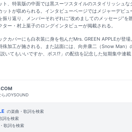
ット、特装版の中面では黒スーツスタイルのスタイリッシュな
カットが収められる。インタビューページではメジャーデビュー
を振り返り、メンバーそれぞれに“改めましてのメッセージ”を
クター・村上葉子のロングインタビューが掲載される。
クカバーにも白衣装に身を包んだMrs. GREEN APPLEが登
殊加工が施される。また誌面には、向井康二（Snow Man）
me ～口説いてもいいですか、ボス!?」の配信を記念した短期集中連
.COM
らJOYSOUND
LE
の楽曲・歌詞を検索
歌詞を検索
・歌詞を検索