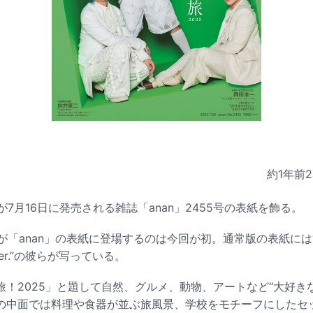
約1年前
2
PPLEが7月16日に発売される雑誌「anan」2455号の表紙を飾る。
PPLEが「anan」の表紙に登場するのは今回が初。通常版の表紙には“P
ver.”の彼らが写っている。
旅！2025」と題して自然、グルメ、動物、アートなど“大好き
の中面では料理や食器が並ぶ旅風景、学校をモチーフにしたセ