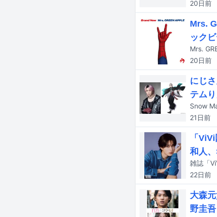
20日
前
Mrs.
ックビ
Mrs. 
20日
前
にじさ
テムり
21日
前
「Vi
和人、
雑誌「V
22日
前
大森元
野圭吾