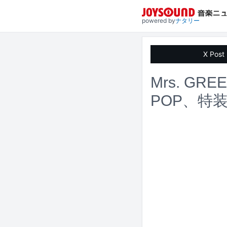
powered by
ナタリー
X Post
Mrs. G
POP、特