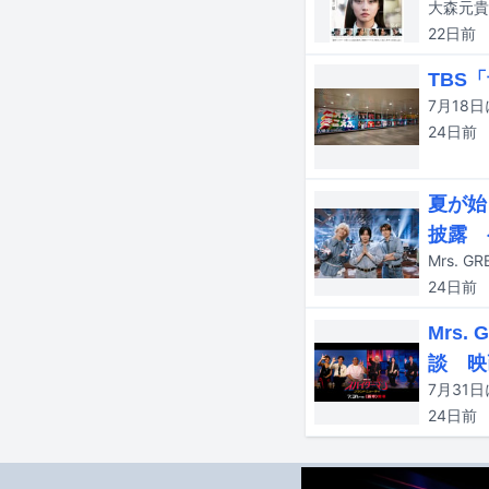
22日
前
TBS
24日
前
夏が始
披露 
Mrs.
24日
前
Mrs
談 映
24日
前