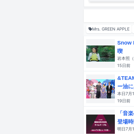
Mrs. GREEN APPLE
Sno
喫
15日
前
&TE
ー油に
19日
前
「音楽
登場時