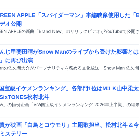
 GREEN APPLE「スパイダーマン」本編映像使用した「Br
デオ公開
GREEN APPLEの新曲「Brand New」のリリックビデオがYouTubeで公
んじ甲斐田晴がSnow Manのライブから受けた影響と
」に再び出演
Vi国宝級イケメンランキング」各部門1位はM!LK山中柔
SixTONES松村北斗
iVi」の恒例企画「ViVi国宝級イケメンランキング 2026年上半期」の
貴が映画「白鳥とコウモリ」主題歌担当、松村北斗＆今
ミステリー