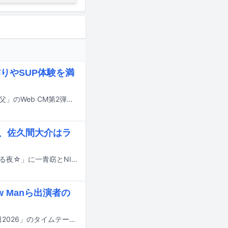
作りやSUP体験を満
岩本照（Snow Man）が出演する西武鉄道のキャンペーン「じぶんを主語に。秩父」のWeb CM第2弾が全4本制作され、本日7月22日よりYouTubeで順次公開される。
ン、佐久間大介はラ
本日7月18日23:30より放送される日本テレビ系「サクサクヒムヒム ☆推しの降る夜☆」に一青窈とNICHOLAS（&TEAM）が出演する。
w Manら出演者の
明日7月18日にTBS系で8時間にわたって放送される夏の大型音楽特番「音楽の日2026」のタイムテーブルが発表された。