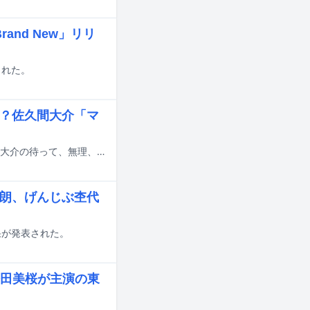
and New」リリ
開された。
は？佐久間大介「マ
Snow Manの佐久間大介がパーソナリティを務める文化放送「Snow Man 佐久間大介の待って、無理、しんどい、、」の7月18日放送回に、にじさんじのVtuber・甲斐田晴がゲスト出演する。
太朗、げんじぶ杢代
結果が発表された。
田美桜が主演の東