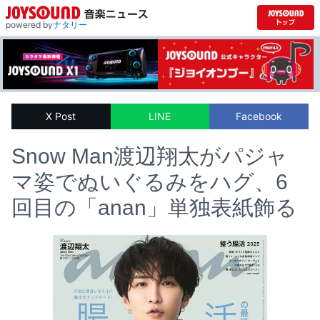
powered by
ナタリー
X Post
LINE
Facebook
Snow Man渡辺翔太がパジャ
マ姿でぬいぐるみをハグ、6
回目の「anan」単独表紙飾る