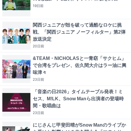
19日
前
関西ジュニアが殻を破って過酷なロケに挑
戦、「関西ジュニア ノーフィルター」第2弾
放送決定
20日
前
&TEAM・NICHOLASと一青窈「サクヒム」
で台湾をプレゼン、佐久間大介はラー油に興
味津々
23日
前
「音楽の日2026」タイムテーブル発表！ミ
セス、M!LK、Snow Manら出演者の登場時
間・歌唱曲は
23日
前
にじさんじ甲斐田晴がSnow Manのライブか