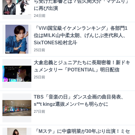
ら受けた影響とは？佐久間大介「マテムり」
に再び出演
24日
前
「ViVi国宝級イケメンランキング」各部門1
位はM!LK山中柔太朗、げんじぶ杢代和人、
SixTONES松村北斗
25日
前
大倉忠義とジュニアたちに長期密着！新ドキ
ュメンタリー「POTENTIAL」明日配信
25日
前
TBS「音楽の日」ダンス企画の曲目発表、
s**t kingz選抜メンバーも明らかに
27日
前
「Mステ」に中森明菜が30年ぶり出演！ミセ