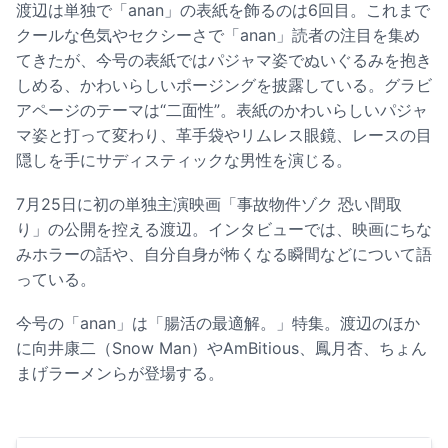
渡辺は単独で「anan」の表紙を飾るのは6回目。これまで
クールな色気やセクシーさで「anan」読者の注目を集め
てきたが、今号の表紙ではパジャマ姿でぬいぐるみを抱き
しめる、かわいらしいポージングを披露している。グラビ
アページのテーマは“二面性”。表紙のかわいらしいパジャ
マ姿と打って変わり、革手袋やリムレス眼鏡、レースの目
隠しを手にサディスティックな男性を演じる。
7月25日に初の単独主演映画「事故物件ゾク 恐い間取
り」の公開を控える渡辺。インタビューでは、映画にちな
みホラーの話や、自分自身が怖くなる瞬間などについて語
っている。
今号の「anan」は「腸活の最適解。」特集。渡辺のほか
に向井康二（Snow Man）やAmBitious、鳳月杏、ちょん
まげラーメンらが登場する。