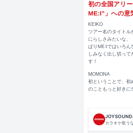
初の全国アリーナツア
ME:I”」への
KEIKO
ツアー名のタイトルが
にらしさみたいな、
ぱりME:Iではい
しみなく出し切ってた
す！
MOMONA
初ということで、初め
のこともっと好きに
JOYSOUND
カラオケ歌うな