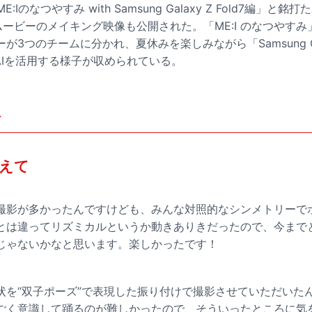
E:Iのなつやすみ with Samsung Galaxy Z Fold7編」と
ムービーのメイキング映像も公開された。「ME:I のなつやす
3つのチームに分かれ、夏休みを楽しみながら「Samsung Galax
y AIを活用する様子が収められている。
ト
えて
撮影が多かったんですけども、みんな対照的なシンメトリーで
とは違ってリズミカルというか動きありきだったので、今まで
じゃないかなと思います。楽しかったです！
状を“双子ポーズ”で表現した振り付けで撮影させていただいた
ごく意識して踊るのが難しかったので、そういったところに気