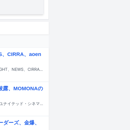
、CIRRA、aoen
本日7月31日深夜に日本テレビ系で放送される「バズリズム02」にME:I、TAGRIGHT、NEWS、CIRRA、aoenが出演する。
披露、MOMONAの
実写映画「モアナと伝説の海」のミュージカルプレミアが本日7月29日に東京・ユナイテッド・シネマ豊洲で開催され、主人公・モアナの日本版声優を務めるME:IのTSUZUMIらが登壇した。
、リーダーズ、金爆、