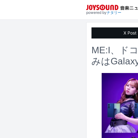
powered by
ナタリー
X Post
ME:I、
みはGalax