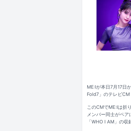
ME:Iが本日7月17
Fold7」のテレビ
このCMでME:Iは折り
メンバー同士がペアに
「WHO I AM」の収