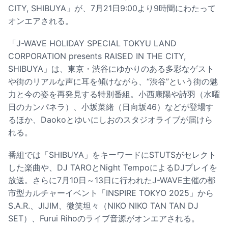
CITY, SHIBUYA」が、7月21日9:00より9時間にわたって
オンエアされる。
「J-WAVE HOLIDAY SPECIAL TOKYU LAND
CORPORATION presents RAISED IN THE CITY,
SHIBUYA」は、東京・渋谷にゆかりのある多彩なゲスト
や街のリアルな声に耳を傾けながら、“渋谷”という街の魅
力と今の姿を再発見する特別番組。小西康陽や詩羽（水曜
日のカンパネラ）、小坂菜緒（日向坂46）などが登場す
るほか、Daokoとゆいにしおのスタジオライブが届けら
れる。
番組では「SHIBUYA」をキーワードにSTUTSがセレクト
した楽曲や、DJ TAROとNight TempoによるDJプレイを
放送。さらに7月10日～13日に行われたJ-WAVE主催の都
市型カルチャーイベント「INSPIRE TOKYO 2025」から
S.A.R.、JIJIM、微笑坦々（NIKO NIKO TAN TAN DJ
SET）、Furui Rihoのライブ音源がオンエアされる。