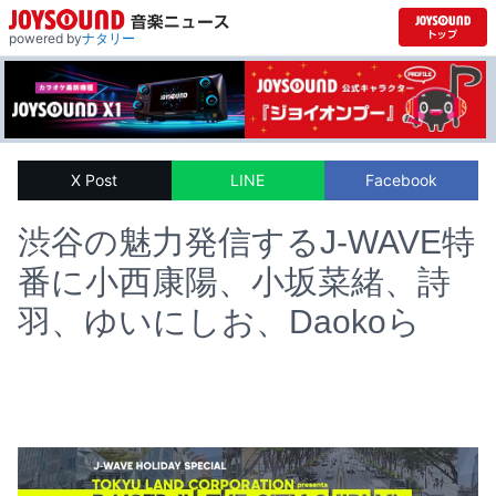
powered by
ナタリー
X Post
LINE
Facebook
渋谷の魅力発信するJ-WAVE特
番に小西康陽、小坂菜緒、詩
羽、ゆいにしお、Daokoら