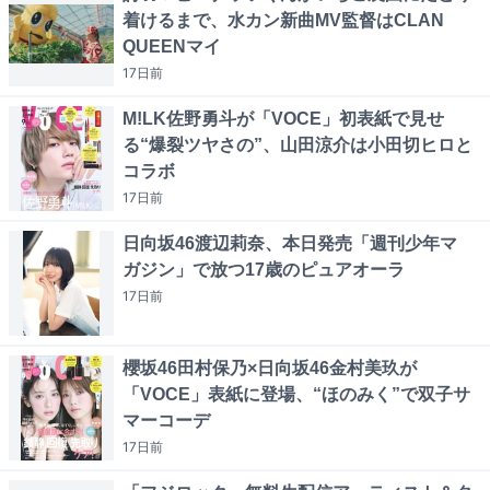
着けるまで、水カン新曲MV監督はCLAN
QUEENマイ
17日
前
M!LK佐野勇斗が「VOCE」初表紙で見せ
る“爆裂ツヤさの”、山田涼介は小田切ヒロと
コラボ
17日
前
日向坂46渡辺莉奈、本日発売「週刊少年マ
ガジン」で放つ17歳のピュアオーラ
17日
前
櫻坂46田村保乃×日向坂46金村美玖が
「VOCE」表紙に登場、“ほのみく”で双子サ
マーコーデ
17日
前