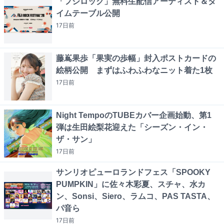
「フジロック」無料生配信アーティスト＆タ
イムテーブル公開
17日
前
藤嶌果歩「果実の歩幅」封入ポストカードの
絵柄公開 まずはふわふわなニット着た1枚
17日
前
Night TempoのTUBEカバー企画始動、第1
弾は生田絵梨花迎えた「シーズン・イン・
ザ・サン」
17日
前
サンリオピューロランドフェス「SPOOKY
PUMPKIN」に佐々木彩夏、スチャ、水カ
ン、Sonsi、Siero、ラムコ、PAS TASTA、
パ音ら
17日
前