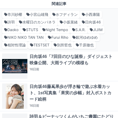
関連記事
市川紗椰
小宮山雄飛
ホフディラン
小西康陽
詩羽
水曜日のカンパネラ
小坂菜緒
日向坂46
Daoko
STUTS
Night Tempo
S.A.R.
JIJIM
NIKO NIKO TAN TAN
Furui Riho
銀河ゆめゆめ
相対性理論
TESTSET
別所哲也
千原徹也
日向坂46「7回目のひな誕祭」ダイジェスト
映像公開、大雨ライブの模様も
16日
前
日向坂46藤嶌果歩が浮き輪で遊ぶ水着カッ
ト、1st写真集「果実の歩幅」封入ポストカ
ード絵柄
16日
前
詩羽＆ピーナッツくんがいちご農園にたどり