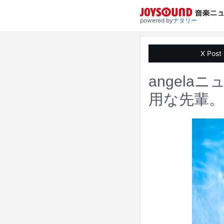
powered by
ナタリー
X Post
angela
用な先輩。