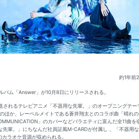
約1年前
のアルバム「Answer」が10月8日にリリースされる。
送されるテレビアニメ「不器用な先輩。」のオープニングテーマ「不
5曲のほか、レーベルメイトである蒼井翔太とのコラボ曲「晴れ
T COMMUNICATION」のカバーなどバラエティに富んだ全11
輩。」にちなんだ社員証風M-CARDが付属し 、「不器用な I l
曲のカラオケ音源が収められる。