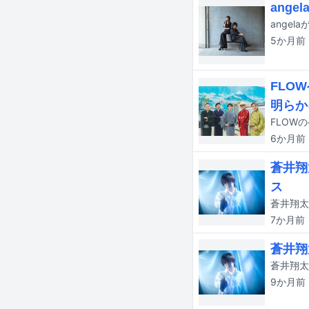
ang
5か月
前
FLO
明らか
6か月
前
蒼井翔
ス
蒼井翔太
7か月
前
蒼井翔
蒼井翔太
9か月
前