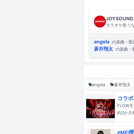
JOYSOUND
カラオケ歌うな
angela
の楽曲・歌
蒼井翔太
の楽曲・
angela
蒼井翔太
コラボ
約2か月
≠ME