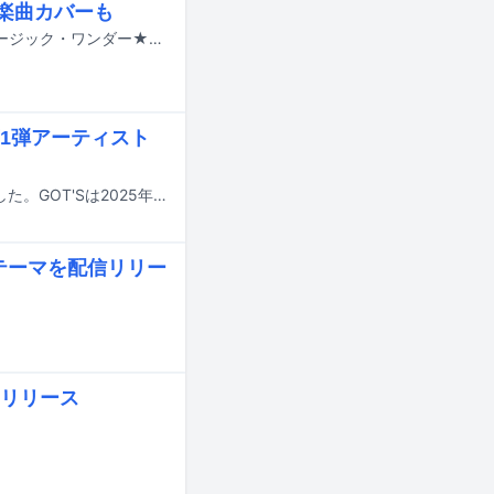
の楽曲カバーも
angelaが11月13、14日に埼玉・大宮ソニックシティでライブ「angelaの『ミュージック・ワンダー★大サーカス2026～スタチャまみれ?!～』」を開催する。
第1弾アーティスト
FLOWのベーシスト・GOT'Sが、今年3月よりライブ活動に復帰することを発表した。GOT'Sは2025年5月に胸部大動脈解離と診断され、ライブを欠席していた。
テーマを配信リリー
リリース