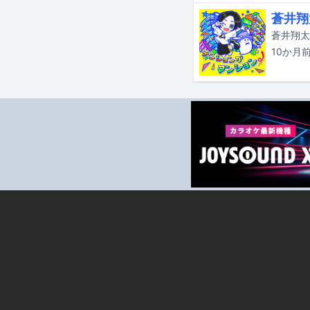
蒼井翔
蒼井翔太
10か月