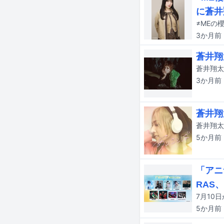
に蒼井
3か月
前
蒼井翔
3か月
前
蒼井翔
蒼井翔太の
5か月
前
「アニ
RAS
5か月
前