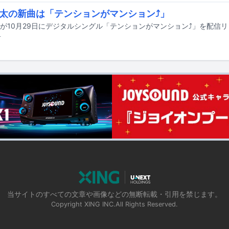
太の新曲は「テンションがマンション⤴」
が10月29日にデジタルシングル「テンションがマンション⤴」を配信
前
当サイトのすべての文章や画像などの無断転載・引用を禁じます。
Copyright XING INC.All Rights Reserved.