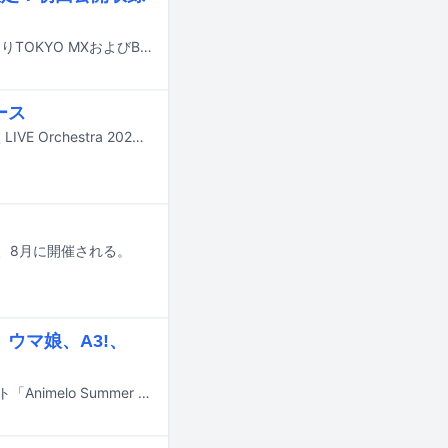
≠MEの櫻井ももの初冠番組「≠ME 櫻井ももの 夢カラセッション♪」が10月7日よりTOKYO MXおよびBS日テレで放送される。
ース
蒼井翔太が7月1日に4thフルアルバム「LIMITLESS」とライブBlu-ray「蒼井翔太 LIVE Orchestra 2026 Moments」を同時リリースする。
」が7、8月に開催される。
、ウマ娘、A3!、
7月10日から12日にかけて千葉・幕張メッセで開催されるアニソンライブイベント「Animelo Summer Live 2026 -Messenger-」の出演アーティスト第1弾が発表された。