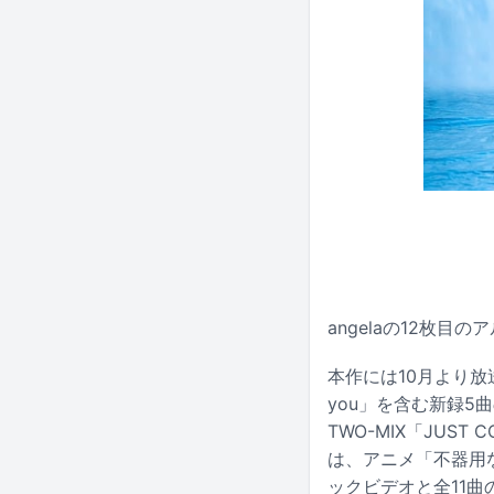
angelaの12枚目
本作には10月より放
you」を含む新録
TWO-MIX「JUS
は、アニメ「不器用な先
ックビデオと全11