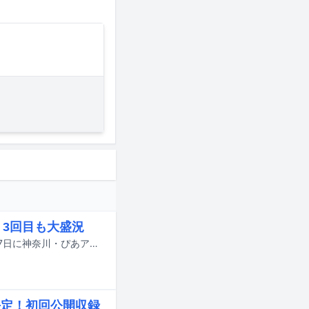
L」3回目も大盛況
FLOW主催のアニソンロックフェス「FLOW THE FESTIVAL 2026」が、6月6、7日に神奈川・ぴあアリーナMMで行われた。
決定！初回公開収録