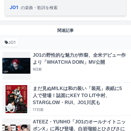
JO1
の楽曲・歌詞を検索
関連記事
JO1
JO1の野性的な魅力が炸裂、全米デビュー作
より「WHATCHA DOIN」MV公開
9日
前
まだ見ぬM!LKは和の装い「装苑」表紙に5
人で登場！誌面にKEY TO LIT中村、
STARGLOW・RUI、JO1川尻も
17日
前
ATEEZ・YUNHO「JO1のオールナイトニッ
ポンX」に再び登場、白岩瑠姫とひさびさに