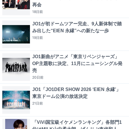
再会
18日
前
JO1が初ドームツアー完走、9人新体制で踏
み出した“EIEN 永縁”への新たな一歩
19日
前
JO1新曲がアニメ「東京リベンジャーズ」
OP主題歌に決定、11月にニューシングル発
売
20日
前
JO1「JO1DER SHOW 2026 ‘EIEN 永縁’」
東京ドーム公演の放送決定
21日
前
「ViVi国宝級イケメンランキング」各部門1