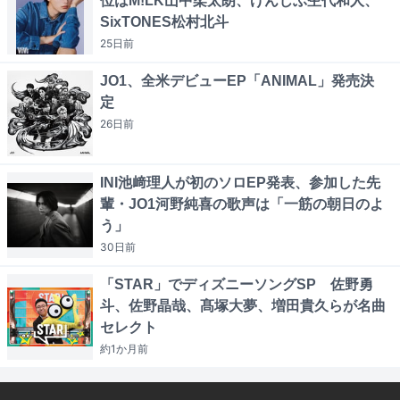
位はM!LK山中柔太朗、げんじぶ杢代和人、
SixTONES松村北斗
25日
前
JO1、全米デビューEP「ANIMAL」発売決
定
26日
前
INI池﨑理人が初のソロEP発表、参加した先
輩・JO1河野純喜の歌声は「一筋の朝日のよ
う」
30日
前
「STAR」でディズニーソングSP 佐野勇
斗、佐野晶哉、髙塚大夢、増田貴久らが名曲
セレクト
約1か月
前