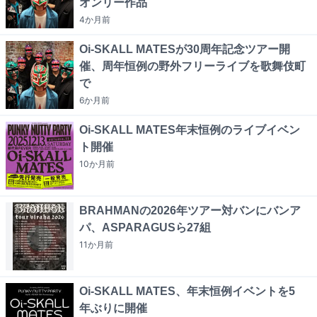
オンリー作品
4か月
前
Oi-SKALL MATESが30周年記念ツアー開
催、周年恒例の野外フリーライブを歌舞伎町
で
6か月
前
Oi-SKALL MATES年末恒例のライブイベン
ト開催
10か月
前
BRAHMANの2026年ツアー対バンにバンア
パ、ASPARAGUSら27組
11か月
前
Oi-SKALL MATES、年末恒例イベントを5
年ぶりに開催