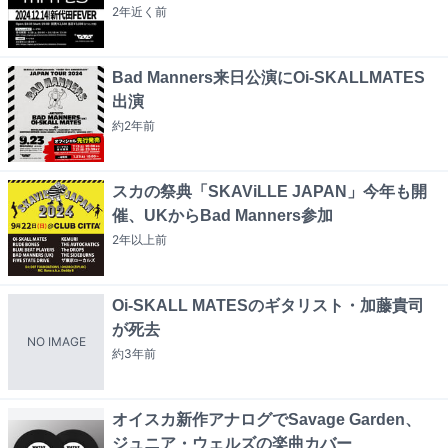
2年近く
前
Bad Manners来日公演にOi-SKALLMATES
出演
約2年
前
スカの祭典「SKAViLLE JAPAN」今年も開
催、UKからBad Manners参加
2年以上
前
Oi-SKALL MATESのギタリスト・加藤貴司
が死去
NO IMAGE
約3年
前
オイスカ新作アナログでSavage Garden、
ジュニア・ウェルズの楽曲カバー