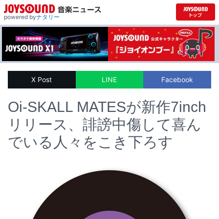
powered by
ナタリー
X Post
LINE
Facebook
Oi-SKALL MATESが新作7inch
リリース、誹謗中傷して喜ん
でいる人々をこき下ろす