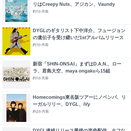
リはCreepy Nuts、アジカン、Vaundy
約1か月
前
DYGLのギタリスト下中洋介、フュージョン
の遺伝子を受け継いだ1stアルバムリリース
約1か月
前
新宿「SHIN-ONSAI」まずはD.A.N.、ロー
ラ、君島大空、maya ongakuら15組
約1か月
前
Homecomings東名阪ツアーにノベンバ、リ
ーガルリリー、DYGL、iVy
約2か月
前
DYGL連続リリース最後の楽曲配信、タフな