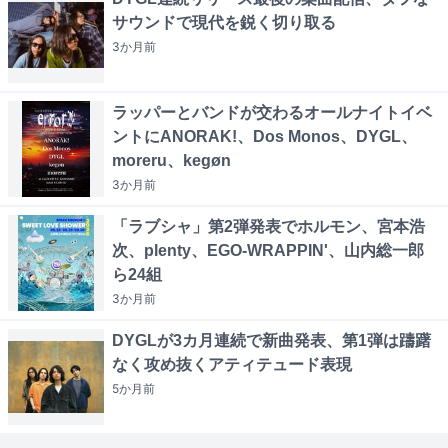
サウンドで現代を鋭く切り取る
3か月
前
ラッパーとバンドが交わるオールナイトイベ
ントにANORAK!、Dos Monos、DYGL、
moreru、kegøn
3か月
前
「ラブシャ」第2弾発表でホルモン、宮本浩
次、plenty、EGO-WRAPPIN'、山内総一郎
ら24組
3か月
前
DYGLが3カ月連続で新曲発表、第1弾は躊躇
なく攻め抜くアティテュード表現
5か月
前