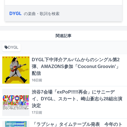
DYGL
の楽曲・歌詞を検索
関連記事
DYGL
DYGL下中洋介アルバムからのシングル第2
弾、AMAZONS参加「Coconut Groovin'」
配信
16日
前
渋谷7会場「exPoP!!!!!再会」にサニーデ
イ、DYGL、スカート、崎山蒼志ら28組出演
決定
17日
前
「ラブシャ」タイムテーブル発表 今年のト