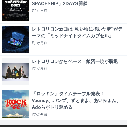
SPACESHIP」2DAYS開催
約1か月
前
レトロリロン新曲は“幼い頃に抱いた夢”がテ
ーマの「ミッドナイトタイムカプセル」
約1か月
前
レトロリロンからベース・飯沼一暁が脱退
約1か月
前
「ロッキン」タイムテーブル発表！
Vaundy、バンプ、ずとまよ、あいみょん、
Adoらがトリ務める
約2か月
前