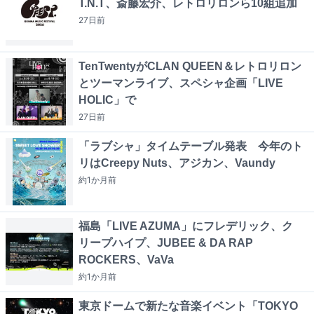
T.N.T、斎藤宏介、レトロリロンら10組追加
27日
前
TenTwentyがCLAN QUEEN＆レトロリロン
とツーマンライブ、スペシャ企画「LIVE
HOLIC」で
27日
前
「ラブシャ」タイムテーブル発表 今年のト
リはCreepy Nuts、アジカン、Vaundy
約1か月
前
福島「LIVE AZUMA」にフレデリック、ク
リープハイプ、JUBEE & DA RAP
ROCKERS、VaVa
約1か月
前
東京ドームで新たな音楽イベント「TOKYO