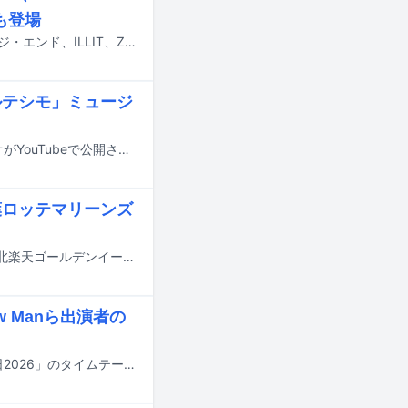
ドも登場
7月24日にテレビ朝日系で放送される「ミュージックステーション」にアイナ・ジ・エンド、ILLIT、ZAZEN BOYS、SWEET STEADY、timelesz、乃木坂46、ヤングスキニーが出演する。
ルテシモ」ミュージ
乃木坂46のアンダーメンバーによる新曲「フォルテシモ」のミュージックビデオがYouTubeで公開された。
葉ロッテマリーンズ
7月23日に千葉・ZOZOマリンスタジアムで行われる千葉ロッテマリーンズ対東北楽天ゴールデンイーグルス戦にて、乃木坂46の小川彩と柴田柚菜の「BLACK SUMMER WEEK（BSW）」コラボグッズおよびコラボドリンクが販売される。
w Manら出演者の
明日7月18日にTBS系で8時間にわたって放送される夏の大型音楽特番「音楽の日2026」のタイムテーブルが発表された。