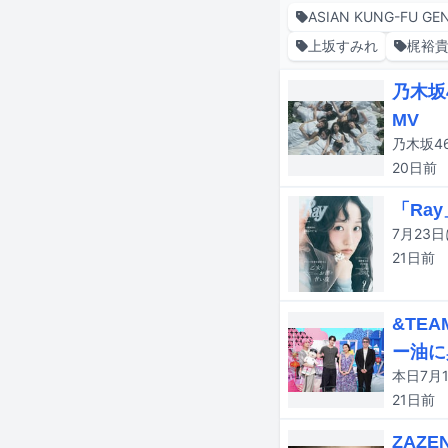
ASIAN KUNG-FU GE
上坂すみれ
梶裕
乃木坂
MV
乃木坂4
20日
前
「Ra
21日
前
&TE
ー油に
21日
前
ZAZ