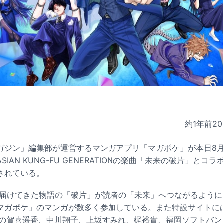
約1年前
20
ガジン」編集部が運営するマンガアプリ「マガポケ」が本日8月
AN KUNG-FU GENERATIONの楽曲「未来の破片」とコラボし
されている。
が届けてきた物語の「破片」が読者の「未来」へつながるよう
ガポケ」のマンガが数多く参加している。また特設サイトには、
6の賀喜遥香、中川翔子、上坂すみれ、梶裕貴、福岡ソフトバン