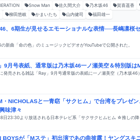
NERATION
Snow Man
佐久間大介
乃木坂46
賀喜遥香
貴
柳田悠岐
かまいたち
山内健司
福田雄一
46、6期生が見せるエモーショナルな表情──長嶋凛桜
6の新曲「命の色」のミュージックビデオがYouTubeで公開された。
y」9月号表紙、通常版は乃木坂46一ノ瀬美空＆特別版はM
AM・NICHOLASと一青窈「サクヒム」で台湾をプレゼ
興味津々
EN BOYSが「Mステ」初出演であの曲披露！ヤングスキニ