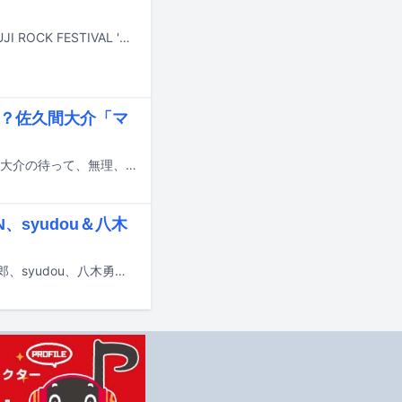
7月24日から26日まで新潟・苗場スキー場で開催される野外フェスティバル「FUJI ROCK FESTIVAL '26」の模様が、9月19日から21日の3日間にわたりフジテレビNEXT ライブ・プレミアムおよびフジテレビNEXTsmartで放送、配信される。
は？佐久間大介「マ
Snow Manの佐久間大介がパーソナリティを務める文化放送「Snow Man 佐久間大介の待って、無理、しんどい、、」の7月18日放送回に、にじさんじのVtuber・甲斐田晴がゲスト出演する。
、syudou＆八木
7月23日にフジテレビで放送される音楽番組「STAR」にaespa、EBiDAN、島二郎、syudou、八木勇征、純烈、ちいかわ、TREASURE、乃木坂46が出演する。