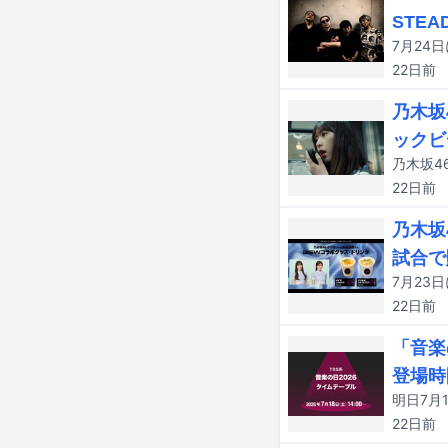
STEA
22日
前
乃木坂
ックビ
22日
前
乃木坂
試合で
22日
前
「音楽
登場時
22日
前