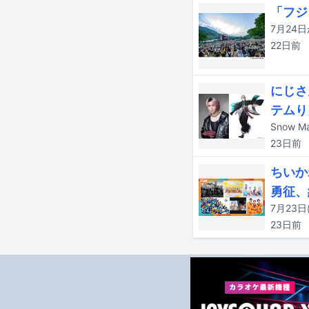
「フジ
22日
前
にじさ
テムり
23日
前
ちいか
勇征、
23日
前