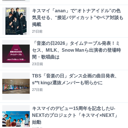
キスマイ「anan」で“オトナアイドル”の色
気見せる、“接近バディカット”やペア対談も
掲載
21日
前
「音楽の日2026」タイムテーブル発表！ミ
セス、M!LK、Snow Manら出演者の登場時
間・歌唱曲は
23日
前
TBS「音楽の日」ダンス企画の曲目発表、
s**t kingz選抜メンバーも明らかに
27日
前
キスマイのデビュー15周年を記念したU-
NEXTのプロジェクト「キスマイ×NEXT」
始動