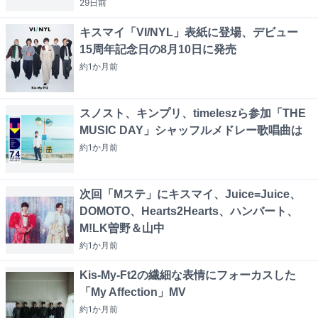
29日
前
キスマイ「VI/NYL」表紙に登場、デビュー
15周年記念日の8月10日に発売
約1か月
前
スノスト、キンプリ、timeleszら参加「THE
MUSIC DAY」シャッフルメドレー歌唱曲は
約1か月
前
次回「Mステ」にキスマイ、Juice=Juice、
DOMOTO、Hearts2Hearts、ハンバート、
M!LK曽野＆山中
約1か月
前
Kis-My-Ft2の繊細な表情にフォーカスした
「My Affection」MV
約1か月
前