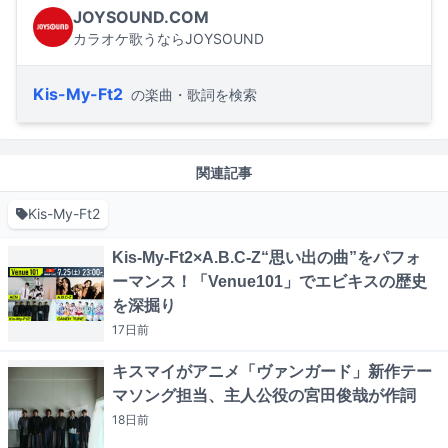
JOYSOUND.COM
カラオケ歌うならJOYSOUND
Kis-My-Ft2
の楽曲・歌詞を検索
関連記事
Kis-My-Ft2
Kis-My-Ft2×A.B.C-Z“思い出の曲”をパフォ
ーマンス！「Venue101」でエビキスの歴史
を深掘り
17日
前
キスマイがアニメ「ヴァンガード」新作テー
マソング担当、主人公役の宮田俊哉が作詞
18日
前