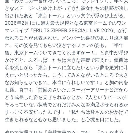
曲「わたしの一番かわいいところ」でブレイクし、年々大
きなステージへと駆け上がってきた彼女たちの軌跡が映し
出されたあと「東京ドーム」という文字が浮かび上がる。
2026年2月1日に過去最大規模となる東京ドームでのワン
マンライブ「FRUITS ZIPPER SPECIAL LIVE 2026」が行
われることが発表された。メンバーは喜びのあまり泣き崩
れ、その姿を見てもらい泣きするファンの姿も。「半年
後、東京ドームついてきてくれますかー！」と真中が呼び
かけると、ふるっぱーたちは大きな声援で応えた。鎮西は
涙を流しがら「東京ドームに立ちたいという夢を絶対に叶
えたいと思ったから、こうしてみんながいるところで大き
なお知らせができて、本当にうれしいです！」と胸の内を
吐露。真中も「前回のさいたまスーパーアリーナ公演から
どう成長した姿を見せられるかとか、7人というピースが
そろっていない状態でどれだけみんなを満足させられるか
すっごく不安だったんです」「私たちは皆さんのおかげで
生きられるなと心から思いました」と心境を口にした。
改めて披露された「完璧主義で☆」では、「みんな東京