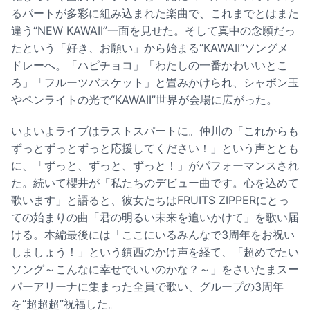
るパートが多彩に組み込まれた楽曲で、これまでとはまた
違う“NEW KAWAII”一面を見せた。そして真中の念願だっ
たという「好き、お願い」から始まる“KAWAII”ソングメ
ドレーへ。「ハピチョコ」「わたしの一番かわいいとこ
ろ」「フルーツバスケット」と畳みかけられ、シャボン玉
やペンライトの光で“KAWAII”世界が会場に広がった。
いよいよライブはラストスパートに。仲川の「これからも
ずっとずっとずっと応援してください！」という声ととも
に、「ずっと、ずっと、ずっと！」がパフォーマンスされ
た。続いて櫻井が「私たちのデビュー曲です。心を込めて
歌います」と語ると、彼女たちはFRUITS ZIPPERにとっ
ての始まりの曲「君の明るい未来を追いかけて」を歌い届
ける。本編最後には「ここにいるみんなで3周年をお祝い
しましょう！」という鎮西のかけ声を経て、「超めでたい
ソング～こんなに幸せでいいのかな？～」をさいたまスー
パーアリーナに集まった全員で歌い、グループの3周年
を“超超超”祝福した。