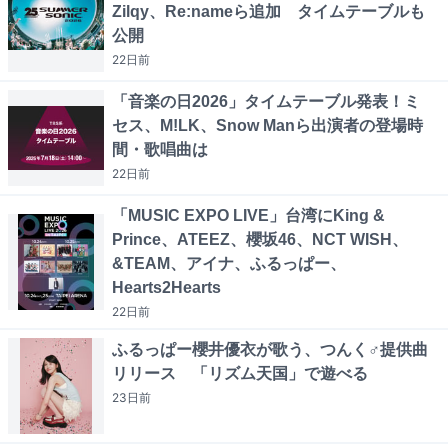
Zilqy、Re:nameら追加 タイムテーブルも
公開
22日
前
「音楽の日2026」タイムテーブル発表！ミ
セス、M!LK、Snow Manら出演者の登場時
間・歌唱曲は
22日
前
「MUSIC EXPO LIVE」台湾にKing &
Prince、ATEEZ、櫻坂46、NCT WISH、
&TEAM、アイナ、ふるっぱー、
Hearts2Hearts
22日
前
ふるっぱー櫻井優衣が歌う、つんく♂提供曲
リリース 「リズム天国」で遊べる
23日
前