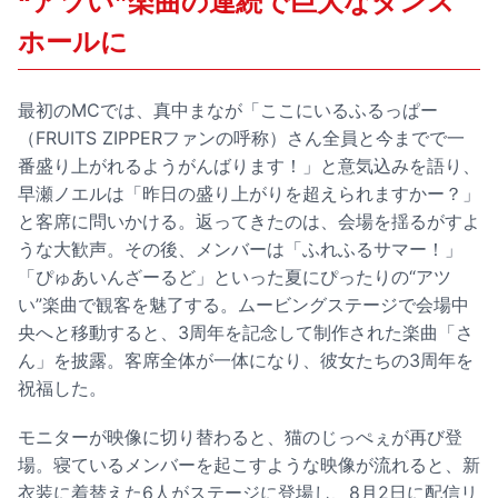
“アツい”楽曲の連続で巨大なダンス
ホールに
最初のMCでは、真中まなが「ここにいるふるっぱー
（FRUITS ZIPPERファンの呼称）さん全員と今までで一
番盛り上がれるようがんばります！」と意気込みを語り、
早瀬ノエルは「昨日の盛り上がりを超えられますかー？」
と客席に問いかける。返ってきたのは、会場を揺るがすよ
うな大歓声。その後、メンバーは「ふれふるサマー！」
「ぴゅあいんざーるど」といった夏にぴったりの“アツ
い”楽曲で観客を魅了する。ムービングステージで会場中
央へと移動すると、3周年を記念して制作された楽曲「さ
ん」を披露。客席全体が一体になり、彼女たちの3周年を
祝福した。
モニターが映像に切り替わると、猫のじっぺぇが再び登
場。寝ているメンバーを起こすような映像が流れると、新
衣装に着替えた6人がステージに登場し、8月2日に配信リ