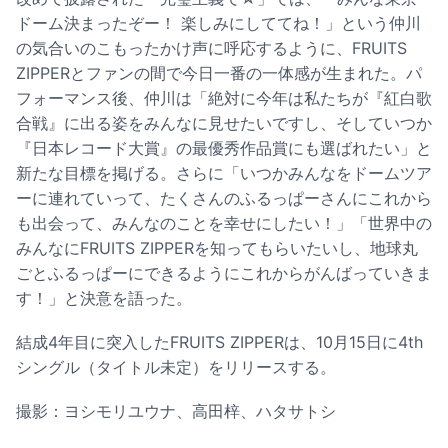
ドーム決まったぞー！ 楽しみにしててね！」という仲川
の気合いのこもったかけ声に呼応するように、FRUITS
ZIPPERとファンの間で今日一番の一体感が生まれた。パ
フォーマンス後、仲川は「絶対に今年は私たちが『紅白歌
合戦』に出る姿をみんなに見せたいですし、そしていつか
『日本レコード大賞』の最優秀作品賞にも選ばれたい」と
新たな目標を掲げる。さらに「いつかみんなをドームツア
ーに連れていって、たくさんのふるっぱーさんにこれから
も出会って、みんなのことを幸せにしたい！」「世界中の
みんなにFRUITS ZIPPERを知ってもらいたいし、地球丸
ごとふるっぱーにできるようにこれからがんばっていきま
す！」と決意を語った。
結成4年目に突入したFRUITS ZIPPERは、10月15日に4th
シングル（タイトル未定）をリリースする。
撮影：ヨシモリユウナ、高田梓、ハタサトシ