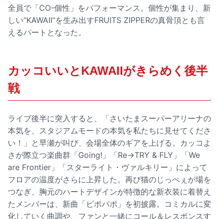
全員で「CO-個性」をパフォーマンス。個性が集まり、新
しい“KAWAII”を生み出すFRUITS ZIPPERの真骨頂とも言
えるパートとなった。
カッコいいとKAWAIIがきらめく後半
戦
ライブ後半に突入すると、「さいたまスーパーアリーナの
本気を、スタジアムモードの本気を私たちに見せてくださ
い！」と早瀬が叫び、会場全体のギアを上げる。カッコよ
さが際立つ楽曲群「Going!」「Re→TRY & FLY」「We
are Frontier」「スターライト・ヴァルキリー」によって
フロアの温度がさらに上昇した。再び猫のじっぺぇが場を
つなぎ、胸元のハートデザインが特徴的な新衣装に着替え
たメンバーは、新曲「ピポパポ」を初披露。コミカルに変
化していく曲調や、ファンと一緒にコール＆レスポンスす