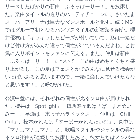
リースしたばかりの新曲「ふるっぱーりー！」を披露し
た。楽曲タイトルの通りのパーティチューンに、さいたま
スーパーアリーナは巨大なダンスホールと化す。続くMC
ではグループ初となるパンツスタイルの新衣装を紹介。櫻
井優衣は「キラキラしたビーズが付いていて、形は一緒だ
けど付け方がみんな違って個性が出ているんだよね」とお
気に入りポイントをファンに伝える。また、仲川は新曲
「ふるっぱーりー！」について「この曲はめちゃくちゃ盛
り上がるし、この夏はフェスとかでみんなに見せる機会が
いっぱいあると思いますので、一緒に楽しんでいけたらな
と思います！」と呼びかけた。
公演中盤には、それぞれの個性が光るソロ曲が届けられ
た。櫻井は「Spotlight」、鎮西寿々歌は「ぱーすとめい
みー」、早瀬は「末っ子パラドックス」、仲川は「Chill
Out」、松本かれんは「すーぱーかれんたいむ」、真中は
「マナカマナカマナ」と、歌唱スタイルやジャンルの異な
るソロ楽曲が連続して披露したあと、彼女たちはメンバー