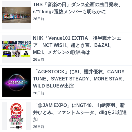
TBS「音楽の日」ダンス企画の曲目発表、
s**t kingz選抜メンバーも明らかに
26日
前
NHK「Venue101 EXTRA」後半戦オンエ
ア NCT WISH、超とき宣、B&ZAI、
ME:I、メガシンの歌唱曲は
26日
前
「AGESTOCK」にAI、櫻井優衣、CANDY
TUNE、SWEET STEADY、MORE STAR、
WILD BLUEが出演
26日
前
「@JAM EXPO」にNGT48、山﨑夢羽、新
井ひとみ、ファントムシータ、diigら31組追
加
26日
前