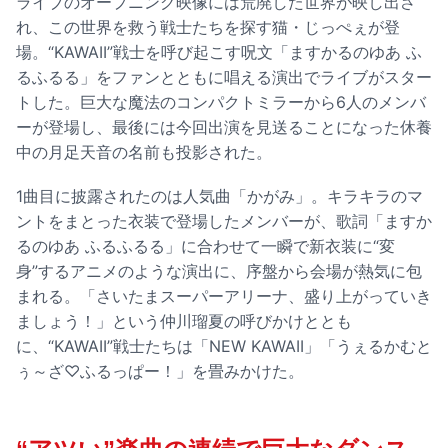
ライブのオープニング映像には荒廃した世界が映し出さ
れ、この世界を救う戦士たちを探す猫・じっぺぇが登
場。“KAWAII”戦士を呼び起こす呪文「ますかるのゆあ ふ
るふるる」をファンとともに唱える演出でライブがスター
トした。巨大な魔法のコンパクトミラーから6人のメンバ
ーが登場し、最後には今回出演を見送ることになった休養
中の月足天音の名前も投影された。
1曲目に披露されたのは人気曲「かがみ」。キラキラのマ
ントをまとった衣装で登場したメンバーが、歌詞「ますか
るのゆあ ふるふるる」に合わせて一瞬で新衣装に“変
身”するアニメのような演出に、序盤から会場が熱気に包
まれる。「さいたまスーパーアリーナ、盛り上がっていき
ましょう！」という仲川瑠夏の呼びかけととも
に、“KAWAII”戦士たちは「NEW KAWAII」「うぇるかむと
ぅ～ざ♡ふるっぱー！」を畳みかけた。