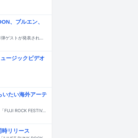
OON、ブルエン、
四星球が9月から12月にかけて開催する対バンツアー「四星球方向性会議」の第1弾ゲストが発表された。
」ミュージックビデオ
らいたい海外アーテ
7月24日から26日まで新潟・苗場スキー場で開催される野外音楽フェスティバル「FUJI ROCK FESTIVAL '26」。国内外から200組以上のアーティストが集結し、大自然の中で音楽を楽しめるフジロックは、世界の音楽と出会える日本屈指のフェスでもある。今年はThe xx、Khruangbin、Massive Attackといった海外勢に加え、Fujii Kaze（藤井風）、XG、27年ぶりに出演するHi-STANDARDなど、国内アーティストのラインナップも充実。邦楽アーティストを目当てに訪れる人も多いはずだ。そこで音楽ナタリーでは、YouTubeチャンネル「てけしゅん音楽情報」を運営する照沼健太をキュレーターに迎えたレコメンド企画「フジロックを洋楽の入り口に」を掲載。今回はHi-STANDARD、ASIAN KUNG-FU GENERATION、Fujii Kaze、XG、礼賛、the cabsの6組を入り口に、「これが好きなら、この海外アーティストもきっとハマる」という視点でフジロックに出演する洋楽アーティストを紹介する。邦楽目当ての人も、この機会に新たな音楽との出会いを楽しんでほしい。
同時リリース