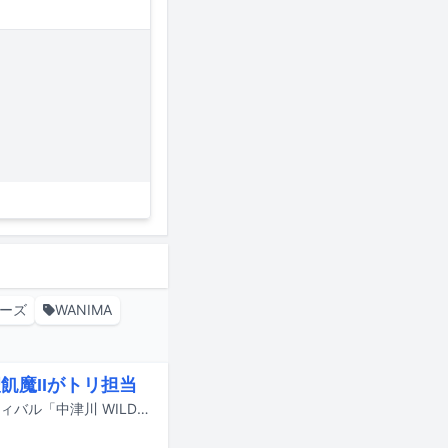
ーズ
WANIMA
飢魔IIがトリ担当
9月19日と20日に岐阜・中津川公園内特設ステージで行われる野外音楽フェスティバル「中津川 WILD WOOD 2026」のタイムテーブルが公開された。