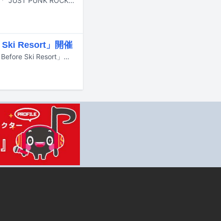
サバシスターが、9月2日に新作EP「働くサバたち。」と、ライブBlu-ray / DVD「"JUST PUNK ROCK TOUR" Final Series 2026.04.03 at Zepp DiverCity」を2作同時リリースすることを発表した。
Ski Resort」開催
Hi-STANDARDが7月16日に新潟・NIIGATA LOTSでライブイベント「The Night Before Ski Resort」を行うことが発表された。