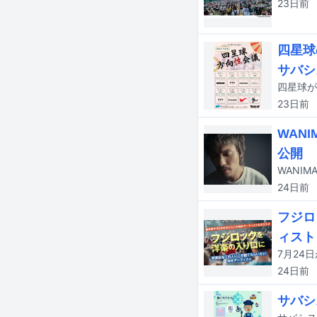
23日
前
四星球
サバシ
23日
前
WAN
公開
WANI
24日
前
フジロ
ィスト
24日
前
サバシ