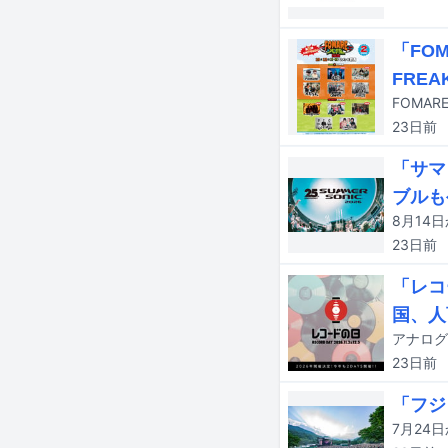
「FO
FREA
23日
前
「サマ
ブルも
23日
前
「レコー
国、人
23日
前
「フジ