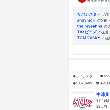
カラオケ歌うな
サバシスター
の楽
andymori
の楽曲
the myeahns
の
Theピーズ
の楽曲
TOMOVSKY
の楽
サバシスター
and
NAMBA69
Hi-ST
中津川
22日
前