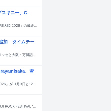
グスキニー、G-
FOMAREが10月12日に地元の群馬・Gメッセ群馬で開催する主催フェス「FOMARE大陸 2026」の最終出演アーティストが発表された。
eら追加 タイムテー
8月14日から16日までの3日間にわたり、千葉・ZOZOマリンスタジアム＆幕張メッセと大阪・万博記念公園で行われる音楽フェスティバル「SUMMER SONIC 2026」の追加出演アーティストが発表された。
rayamisaka、雪
アナログレコードの普及を目的とした東洋化成の恒例イベント「レコードの日 2026」が11月3日と12月5日に開催されることが決定。オフィシャルサイトにてDAY1のリリースアイテム一覧が公開された。
7月24日から26日まで新潟・苗場スキー場で開催される野外フェスティバル「FUJI ROCK FESTIVAL '26」の模様が、9月19日から21日の3日間にわたりフジテレビNEXT ライブ・プレミアムおよびフジテレビNEXTsmartで放送、配信される。