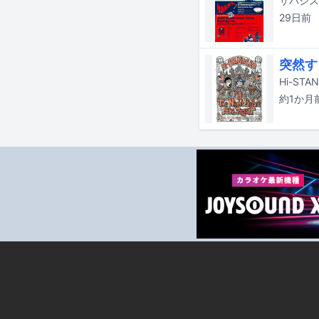
29日
前
突然すぎ
約1か月