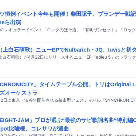
ツ恒例イベント今年も開催！柴田聡子、ブランデー戦記、Gat
 meら出演
u（上白石萌歌）ニューEPでNulbarich・JQ、luvisと初
CHRONICITY」タイムテーブル公開、トリはOriginal Love
ズオーケストラ
EIGHT-JAM」プロが選ぶ“最強のサビ歌詞名曲“特別編OA
ldspot比喩根、コレサワが選曲