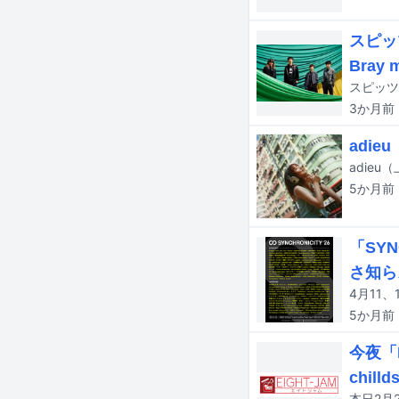
スピッ
Bray
3か月
前
adie
5か月
前
「SYN
さ知ら
5か月
前
今夜「
chil