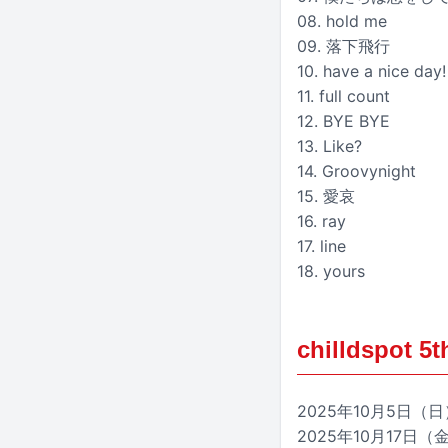
08. hold me
09. 落下飛行
10. have a nice day!
11. full count
12. BYE BYE
13. Like?
14. Groovynight
15. 愛哀
16. ray
17. line
18. yours
chilldspot 5
2025年10月5日（日）
2025年10月17日（