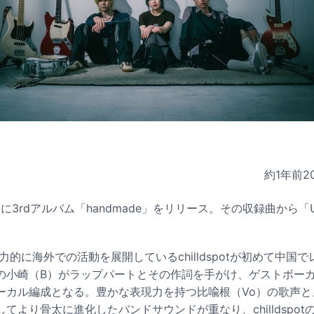
約1年前
2
月24日に3rdアルバム「handmade」をリリース。その収録曲から「
。
精力的に海外での活動を展開しているchilldspotが初めて中国
の小崎（B）がラップパートとその作詞を手がけ、ゲストボー
ーカル編成となる。豊かな表現力を持つ比喩根（Vo）の歌声と
てより骨太に進化したバンドサウンドが重なり、chilldspo