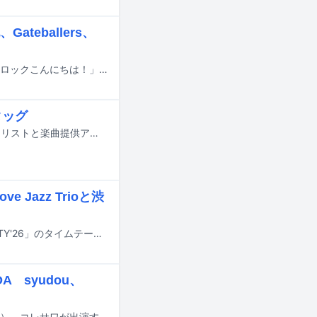
eballers、
スピッツのレギュラーイベント「ロックのほそ道」「有明サンセット」「ロックロックこんにちは！」が今年も開催されることが発表された。
タッグ
adieu（上白石萌歌）が4月22日にリリースするニューEP「adieu 5」のトラックリストと楽曲提供アーティストが公開された。
 Jazz Trioと渋
4月11、12日に東京・渋谷で開催される都市型フェスティバル「SYNCHRONICITY'26」のタイムテーブルが発表された。
 syudou、
本日2月22日放送のテレビ朝日系「EIGHT-JAM」にsyudou、比喩根（chilldspot）、コレサワが出演する。