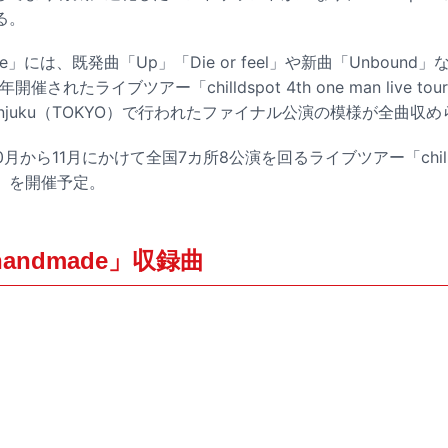
る。
e」には、既発曲「Up」「Die or feel」や新曲「Unbound
開催されたライブツアー「chilldspot 4th one man live tour 
hinjuku（TOKYO）で行われたファイナル公演の模様が全曲収
、10月から11月にかけて全国7カ所8公演を回るライブツアー「chilldsp
way”」を開催予定。
t「handmade」収録曲
た
わ