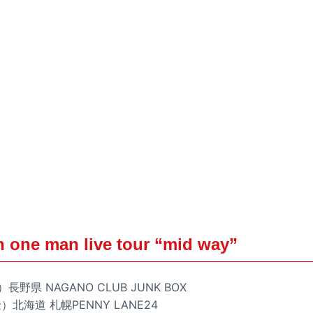
th one man live tour “mid way”
長野県 NAGANO CLUB JUNK BOX
金）北海道 札幌PENNY LANE24