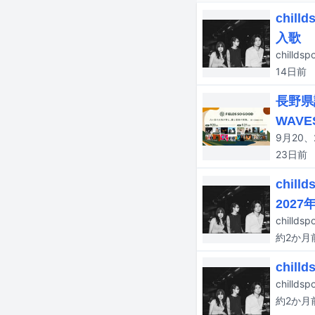
chi
入歌
chill
14日
前
長野県
WAV
23日
前
chi
202
chil
約2か月
chi
約2か月