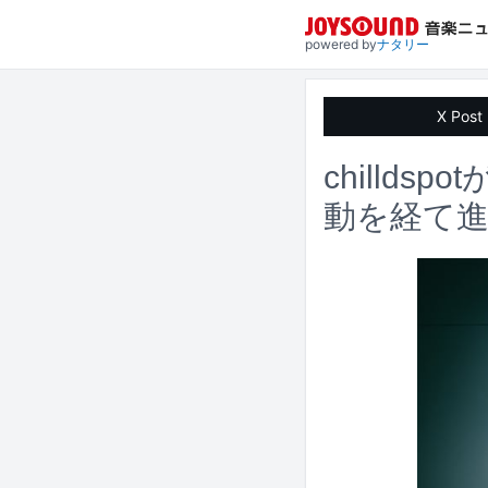
powered by
ナタリー
X Post
chilld
動を経て