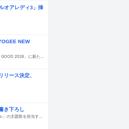
ガールオアレディ3」挿
OGEE NEW
9月20、21日に長野・八ヶ岳農業大学校で開催される音楽イベント「FIELDS SO GOOD 2026」に新たな出演アーティストが追加された。
歌リリース決定、
歌書き下ろし
chilldspotが、7月7日よりフジテレビ系で放送される新ドラマ「さよならノワール」の主題歌を担当する。