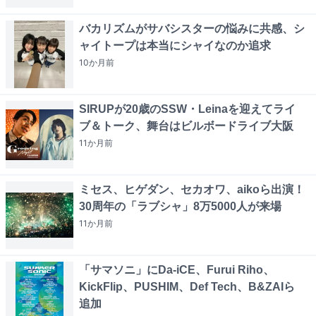
バカリズムがサバシスターの悩みに共感、シ
ャイトープは本当にシャイなのか追求
10か月
前
SIRUPが20歳のSSW・Leinaを迎えてライ
ブ＆トーク、舞台はビルボードライブ大阪
11か月
前
ミセス、ヒゲダン、セカオワ、aikoら出演！
30周年の「ラブシャ」8万5000人が来場
11か月
前
「サマソニ」にDa-iCE、Furui Riho、
KickFlip、PUSHIM、Def Tech、B&ZAIら
追加