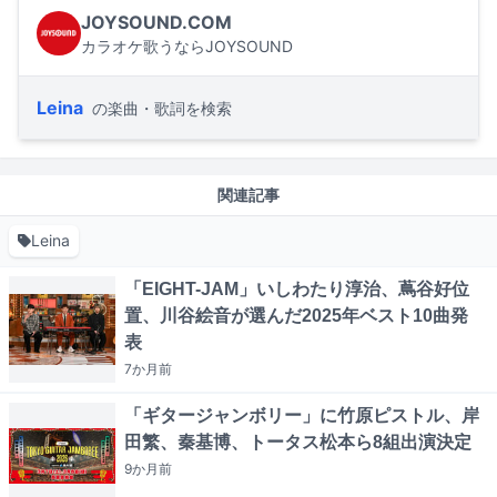
JOYSOUND.COM
カラオケ歌うならJOYSOUND
Leina
の楽曲・歌詞を検索
関連記事
Leina
「EIGHT-JAM」いしわたり淳治、蔦谷好位
置、川谷絵音が選んだ2025年ベスト10曲発
表
7か月
前
「ギタージャンボリー」に竹原ピストル、岸
田繁、秦基博、トータス松本ら8組出演決定
9か月
前