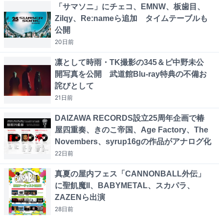
「サマソニ」にチェコ、EMNW、板歯目、
Zilqy、Re:nameら追加 タイムテーブルも
公開
20日
前
凛として時雨・TK撮影の345＆ピ中野未公
開写真を公開 武道館Blu-ray特典の不備お
詫びとして
21日
前
DAIZAWA RECORDS設立25周年企画で椿
屋四重奏、きのこ帝国、Age Factory、The
Novembers、syrup16gの作品がアナログ化
22日
前
真夏の屋内フェス「CANNONBALL外伝」
に聖飢魔II、BABYMETAL、スカパラ、
ZAZENら出演
28日
前