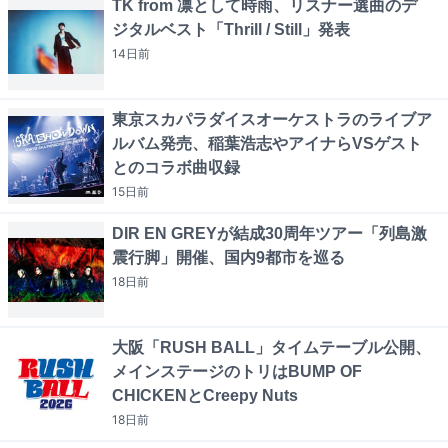
TK from 凛として時雨、リスナー選曲のデ
ジタルベスト「Thrill / Still」発表
14日
前
東京スカパラダイスオーケストラのライブア
ルバム発売、稲葉浩志やアイナらVSゲスト
とのコラボ曲収録
15日
前
DIR EN GREYが結成30周年ツアー「列島激
震行脚」開催、国内9都市を巡る
18日
前
大阪「RUSH BALL」タイムテーブル公開、
メインステージのトリはBUMP OF
CHICKENとCreepy Nuts
18日
前