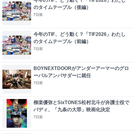
今年のTIF、どう動く？「TIF2026」わたし
のタイムテーブル（後編）
7日
前
今年のTIF、どう動く？「TIF2026」わたし
のタイムテーブル（前編）
7日
前
BOYNEXTDOORがアンダーアーマーのグロ
ーバルアンバサダーに就任
7日
前
柳楽優弥とSixTONES松村北斗が弁護士役で
バディ、「九条の大罪」映画化決定
7日
前