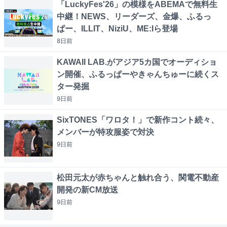
「LuckyFes'26」の模様をABEMAで無料生
中継！NEWS、リーダーズ、金爆、ふるっ
ぱー、ILLIT、NiziU、ME:Iら登場
8日
前
KAWAII LAB.がアジア5カ国でオーディショ
ン開催、ふるっぱーやきゃんちゅーに続くス
ター発掘
9日
前
SixTONES「ワロタ！」で新作コント続々、
メンバーが特攻服姿で対決
9日
前
松田元太が赤ちゃんと触れ合う、関電不動産
開発の新CM放送
9日
前