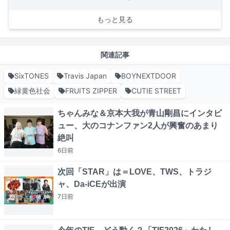
もっと見る
関連記事
SixTONES
Travis Japan
BOYNEXTDOOR
緑黄色社会
FRUITS ZIPPER
CUTIE STREET
ちゃんみな＆京本大我が青山剛昌にインタビ
ュー、大のコナンファン2人が興奮のあまり
絶叫
6日
前
次回「STAR」は＝LOVE、TWS、トラジ
ャ、Da-iCEが出演
7日
前