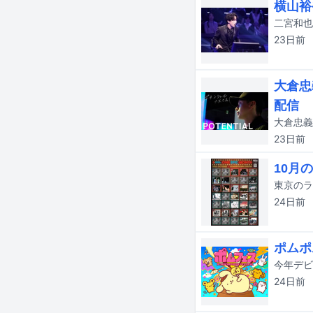
横山裕
23日
前
大倉忠
配信
23日
前
10月の
24日
前
ポムポ
24日
前