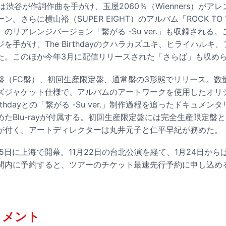
は渋谷が作詞作曲を手がけ、玉屋2060％（Wienners）がア
。さらに横山裕（SUPER EIGHT）のアルバム「ROCK TO
のリアレンジバージョン「繋がる -Su ver.」も収録される
を手がけ、The Birthdayのクハラカズユキ、ヒライハルキ
た。このほか今年3月に配信リリースされた「さらば」も収め
盤（FC盤）、初回生産限定盤、通常盤の3形態でリリース。数
ズジャケット仕様で、アルバムのアートワークを使用したオリ
irthdayとの「繋がる -Su ver.」制作過程を追ったドキュメ
Blu-rayが付属する。初回生産限定盤には完全生産限定盤と同じ
が付く。アートディレクターは丸井元子と仁平早紀が務めた。
15日に上海で開幕。11月22日の台北公演を経て、1月24日か
間内に予約すると、ツアーのチケット最速先行予約に申し込め
コメント