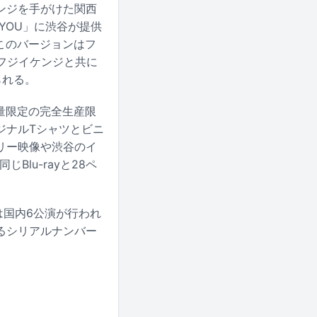
レンジを手がけた関西
 YOU」に渋谷が提供
。このバージョンはフ
、フジイケンジと共に
られる。
量限定の完全生産限
ジナルTシャツとビニ
ンタリー映像や渋谷のイ
Blu-rayと28ペ
らは国内6公演が行われ
るシリアルナンバー