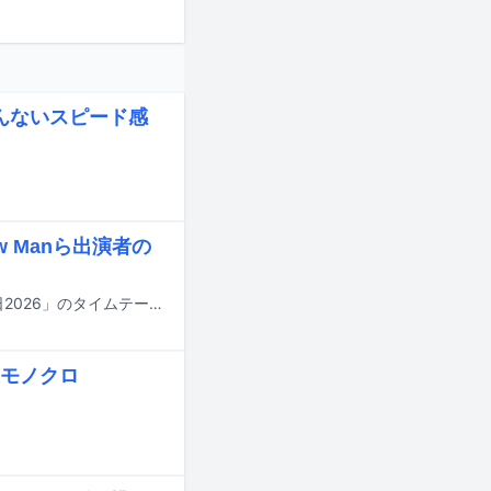
かんないスピード感
w Manら出演者の
明日7月18日にTBS系で8時間にわたって放送される夏の大型音楽特番「音楽の日2026」のタイムテーブルが発表された。
モノクロ