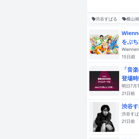
渋谷すばる
横山
Wie
をぶち
Wienn
15日
前
「音楽
登場時
21日
前
渋谷す
渋谷すば
21日
前