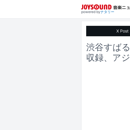
powered by
ナタリー
X Post
渋谷すば
収録、ア