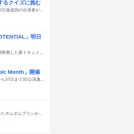
するクイズに挑む
二宮和也が司会を務めるフジテレビ系のクイズ番組「クイズ$ミリオネア」7月25日放送回の出演者が発表された。
ENTIAL」明日
大倉忠義（SUPER EIGHT）と、彼がプロデュースを手がけるジュニアたちに長期密着した新ドキュメンタリーシリーズ「POTENTIAL 大倉忠義」の第1話「for the TEAM 語りあえ、支えあえ。」と第2話「Light my FIRE 心に火をつけろ」が、明日7月16日よりNetflixとPrime Videoで配信される。
c Month」開催
東京のライブハウス・下北沢SHELTERのオープン35周年を記念して、10月1日から31日まで35公演連続ワンマンライブ「One Epic Month」が開催される。
今年デビュー30周年を迎え、「2026年サンリオキャラクター大賞」で1位に輝いたポムポムプリンが主役のフェス「ポムフェス」が、9月12、13日に神奈川・横浜赤レンガ倉庫 イベント広場で開催されることが決定。会場内のステージエリアでは、ポムポムプリンによるパフォーマンスに加えて、ゲストアーティストによるライブが披露される。